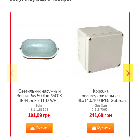
Светильник наружный
Коробка
И
банник 5w 500Lm 6500K
распределительная
0
IP44 Sokol LED-WPE
140х140х100 IP65 Get-San
Sokol
Get-San
8.1.1.89162
5.1.2.70654
191,09 грн
241,68 грн
Купить
Купить