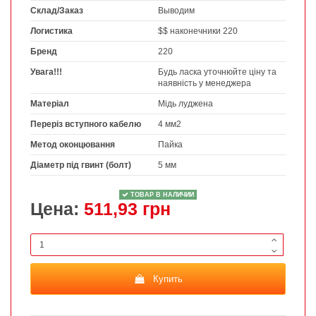
Склад/Заказ
Выводим
Логистика
$$ наконечники 220
Бренд
220
Увага!!!
Будь ласка уточнюйте ціну та
наявність у менеджера
Матеріал
Мідь луджена
Переріз вступного кабелю
4 мм2
Метод оконцювання
Пайка
Діаметр під гвинт (болт)
5 мм
ТОВАР В НАЛИЧИИ
Цена:
511,93 грн
Купить