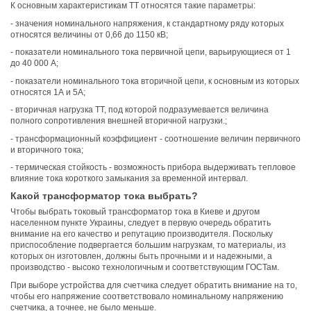
К основным характеристикам ТТ относятся такие параметры:
- значения номинального напряжения, к стандартному ряду которых
относятся величины от 0,66 до 1150 кВ;
- показатели номинального тока первичной цепи, варьирующиеся от 1
до 40 000 А;
- показатели номинального тока вторичной цепи, к основным из которых
относятся 1А и 5А;
- вторичная нагрузка ТТ, под которой подразумевается величина
полного сопротивления внешней вторичной нагрузки.;
- трансформационный коэффициент - соотношение величин первичного
и вторичного тока;
- термическая стойкость - возможность прибора выдерживать тепловое
влияние тока короткого замыкания за временной интервал.
Какой трансформатор тока выбрать?
Чтобы выбрать токовый трансформатор тока в Киеве и другом
населенном пункте Украины, следует в первую очередь обратить
внимание на его качество и репутацию производителя. Поскольку
приспособление подвергается большим нагрузкам, то материалы, из
которых он изготовлен, должны быть прочными и и надежными, а
производство - высоко технологичным и соответствующим ГОСТам.
При выборе устройства для счетчика следует обратить внимание на то,
чтобы его напряжение соответствовало номинальному напряжению
счетчика, а точнее, не было меньше.