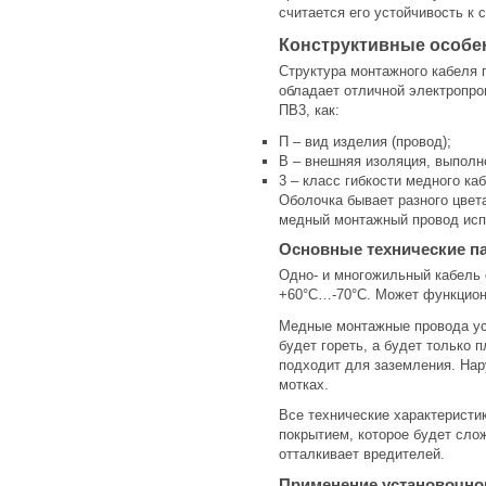
считается его устойчивость к 
Конструктивные особе
Структура монтажного кабеля 
обладает отличной электропро
ПВ3, как:
П – вид изделия (провод);
В – внешняя изоляция, выполн
3 – класс гибкости медного ка
Оболочка бывает разного цвет
медный монтажный провод исп
Основные технические п
Одно- и многожильный кабель 
+60°С…-70°С. Может функциони
Медные монтажные провода уст
будет гореть, а будет только
подходит для заземления. Нар
мотках.
Все технические характеристи
покрытием, которое будет сло
отталкивает вредителей.
Применение установочно