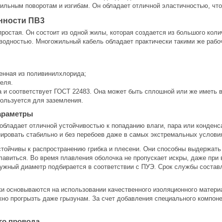
сильным поворотам и изгибам. Он обладает отличной эластичностью, что
нности ПВ3
простая. Он состоит из одной жилы, которая создается из большого кол
водностью. Многожильный кабель обладает практически такими же раб
енная из поливинилхлорида;
беля.
а и соответствует ГОСТ 22483. Она может быть сплошной или же иметь в
ользуется для заземления.
араметры
обладает отличной устойчивостью к попаданию влаги, пара или конденс
ровать стабильно и без перебоев даже в самых экстремальных условия
ойчивы к распространению грибка и плесени. Они способны выдержать 
 плавиться. Во время плавления оболочка не пропускает искры, даже пр
ужный диаметр подбирается в соответствии с ПУЭ. Срок службы составл
ки основываются на использовании качественного изоляционного матери
жно прогрызть даже грызунам. За счет добавления специального компон
го провода