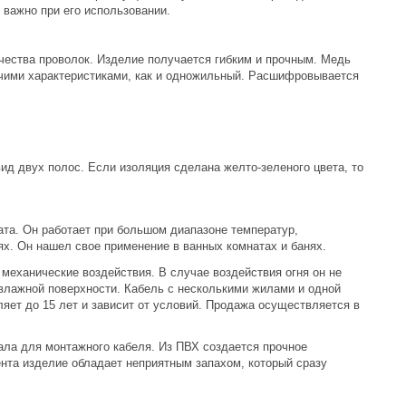
 важно при его использовании.
ичества проволок. Изделие получается гибким и прочным. Медь
очими характеристиками, как и одножильный. Расшифровывается
ид двух полос. Если изоляция сделана желто-зеленого цвета, то
ата. Он работает при большом диапазоне температур,
х. Он нашел свое применение в ванных комнатах и банях.
механические воздействия. В случае воздействия огня он не
и влажной поверхности. Кабель с несколькими жилами и одной
яет до 15 лет и зависит от условий. Продажа осуществляется в
ала для монтажного кабеля. Из ПВХ создается прочное
ента изделие обладает неприятным запахом, который сразу