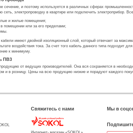
е сечение, и поэтому используется в различных сферах промышленност
 сеть, электропроводку в квартире или подключить электроприбор. Все
илые и жилые помещения;
 в помещении или за его пределами;
емы.
абели имеют двойной изоляционный слой, который отвечает за максима
ультате воздействия тока. За счет того кабель данного типа подходит 
ение к минимуму.
ь ПВ3
продукцию от ведущих производителей. Она вся сохраняется в необход
том и в розницу. Цены на всю продукцию низкие и порадуют каждого пок
Свяжитесь с нами
Мы в соцс
Подпишите
SOKOL
Интернет- магазин «SOKOL»