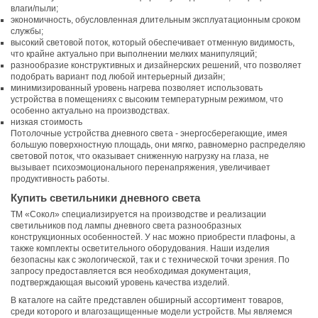
влаги/пыли;
экономичность, обусловленная длительным эксплуатационным сроком
службы;
высокий световой поток, который обеспечивает отменную видимость,
что крайне актуально при выполнении мелких манипуляций;
разнообразие конструктивных и дизайнерских решений, что позволяет
подобрать вариант под любой интерьерный дизайн;
минимизированный уровень нагрева позволяет использовать
устройства в помещениях с высоким температурным режимом, что
особенно актуально на производствах.
низкая стоимость
Потолочные устройства дневного света - энергосберегающие, имея
большую поверхностную площадь, они мягко, равномерно распределяю
световой поток, что оказывает сниженную нагрузку на глаза, не
вызывает психоэмоционального перенапряжения, увеличивает
продуктивность работы.
Купить светильники дневного света
ТМ «Сокол» специализируется на производстве и реализации
светильников под лампы дневного света разнообразных
конструкционных особенностей. У нас можно приобрести плафоны, а
также комплекты осветительного оборудования. Наши изделия
безопасны как с экологической, так и с технической точки зрения. По
запросу предоставляется вся необходимая документация,
подтверждающая высокий уровень качества изделий.
В каталоге на сайте представлен обширный ассортимент товаров,
среди которого и влагозащищенные модели устройств. Мы являемся