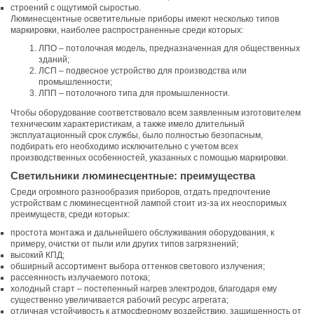
строений с ощутимой сыростью.
Люминесцентные осветительные приборы имеют несколько типов
маркировки, наиболее распространенные среди которых:
ЛПО – потолочная модель, предназначенная для общественных
зданий;
ЛСП – подвесное устройство для производства или
промышленности;
ЛПП – потолочного типа для промышленности.
Чтобы оборудование соответствовало всем заявленным изготовителем
техническим характеристикам, а также имело длительный
эксплуатационный срок службы, было полностью безопасным,
подбирать его необходимо исключительно с учетом всех
производственных особенностей, указанных с помощью маркировки.
Светильники люминесцентные: преимущества
Среди огромного разнообразия приборов, отдать предпочтение
устройствам с люминесцентной лампой стоит из-за их неоспоримых
преимуществ, среди которых:
простота монтажа и дальнейшего обслуживания оборудования, к
примеру, очистки от пыли или других типов загрязнений;
высокий КПД;
обширный ассортимент выбора оттенков светового излучения;
рассеянность излучаемого потока;
холодный старт – постепенный нагрев электродов, благодаря ему
существенно увеличивается рабочий ресурс агрегата;
отличная устойчивость к атмосферному воздействию, защищенность от