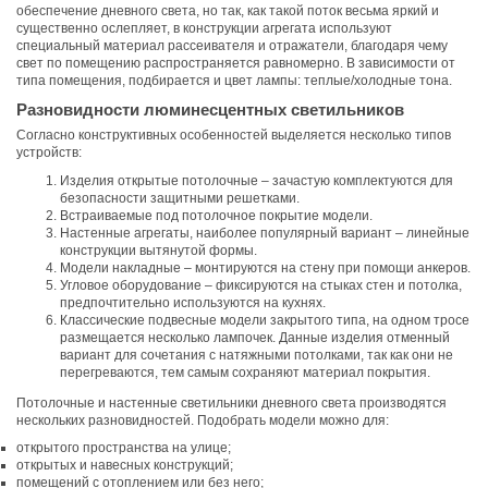
обеспечение дневного света, но так, как такой поток весьма яркий и
существенно ослепляет, в конструкции агрегата используют
специальный материал рассеивателя и отражатели, благодаря чему
свет по помещению распространяется равномерно. В зависимости от
типа помещения, подбирается и цвет лампы: теплые/холодные тона.
Разновидности люминесцентных светильников
Согласно конструктивных особенностей выделяется несколько типов
устройств:
Изделия открытые потолочные – зачастую комплектуются для
безопасности защитными решетками.
Встраиваемые под потолочное покрытие модели.
Настенные агрегаты, наиболее популярный вариант – линейные
конструкции вытянутой формы.
Модели накладные – монтируются на стену при помощи анкеров.
Угловое оборудование – фиксируются на стыках стен и потолка,
предпочтительно используются на кухнях.
Классические подвесные модели закрытого типа, на одном тросе
размещается несколько лампочек. Данные изделия отменный
вариант для сочетания с натяжными потолками, так как они не
перегреваются, тем самым сохраняют материал покрытия.
Потолочные и настенные светильники дневного света производятся
нескольких разновидностей. Подобрать модели можно для:
открытого пространства на улице;
открытых и навесных конструкций;
помещений с отоплением или без него;