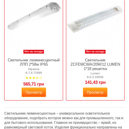
Нет на складе
Нет на складе
Светильник люминесцентный
Светильник
ЛПП 2*58w IP65
ZCFEMCWA/20W/12 LUMEN
1*18 решетка
Украина
8.7.9.72899
Lumen
8.6.3.18638
141,43 грн
565,71 грн
Просмотр
Просмотр
Светильники люминесцентные – универсальное осветительное
оборудование, подобрать которое можно как для промышленного, так и
для бытового использования. Главное их преимущество – яркий, но
равномерный световой поток. Изделия функционально направлены на