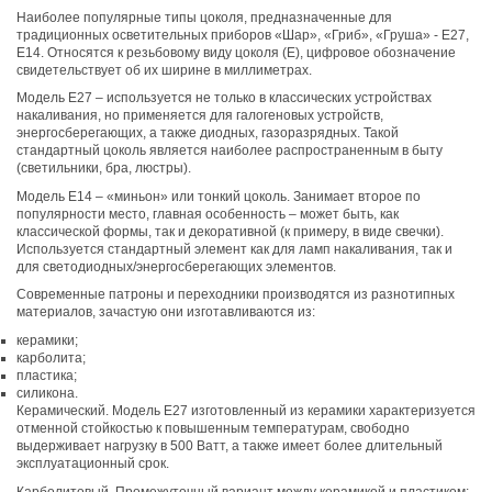
Наиболее популярные типы цоколя, предназначенные для
традиционных осветительных приборов «Шар», «Гриб», «Груша» - E27,
E14. Относятся к резьбовому виду цоколя (Е), цифровое обозначение
свидетельствует об их ширине в миллиметрах.
Модель E27 – используется не только в классических устройствах
накаливания, но применяется для галогеновых устройств,
энергосберегающих, а также диодных, газоразрядных. Такой
стандартный цоколь является наиболее распространенным в быту
(светильники, бра, люстры).
Модель E14 – «миньон» или тонкий цоколь. Занимает второе по
популярности место, главная особенность – может быть, как
классической формы, так и декоративной (к примеру, в виде свечки).
Используется стандартный элемент как для ламп накаливания, так и
для светодиодных/энергосберегающих элементов.
Современные патроны и переходники производятся из разнотипных
материалов, зачастую они изготавливаются из:
керамики;
карболита;
пластика;
силикона.
Керамический. Модель E27 изготовленный из керамики характеризуется
отменной стойкостью к повышенным температурам, свободно
выдерживает нагрузку в 500 Ватт, а также имеет более длительный
эксплуатационный срок.
Карболитовый. Промежуточный вариант между керамикой и пластиком: