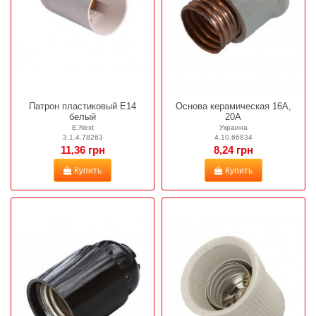
Патрон пластиковый Е14
Основа керамическая 16А,
белый
20А
E.Next
Украина
3.1.4.78263
4.10.66834
11,36 грн
8,24 грн
Купить
Купить