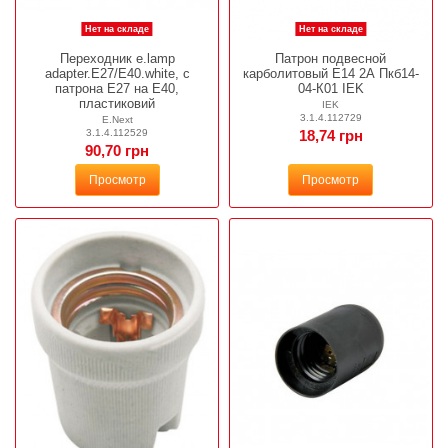
Нет на складе
Нет на складе
Переходник e.lamp
Патрон подвесной
adapter.Е27/Е40.white, с
карболитовый Е14 2А Пкб14-
патрона Е27 на Е40,
04-К01 IEK
пластиковий
IEK
3.1.4.112729
E.Next
3.1.4.112529
18,74 грн
90,70 грн
Просмотр
Просмотр