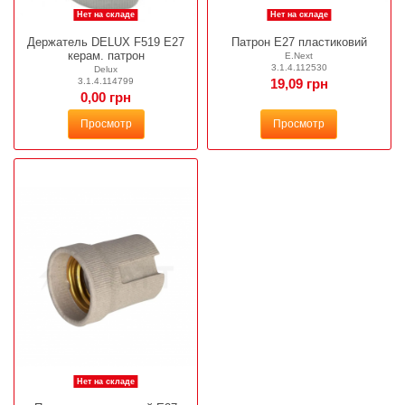
Нет на складе
Нет на складе
Держатель DELUX F519 E27
Патрон Е27 пластиковий
керам. патрон
E.Next
3.1.4.112530
Delux
3.1.4.114799
19,09 грн
0,00 грн
Просмотр
Просмотр
Нет на складе