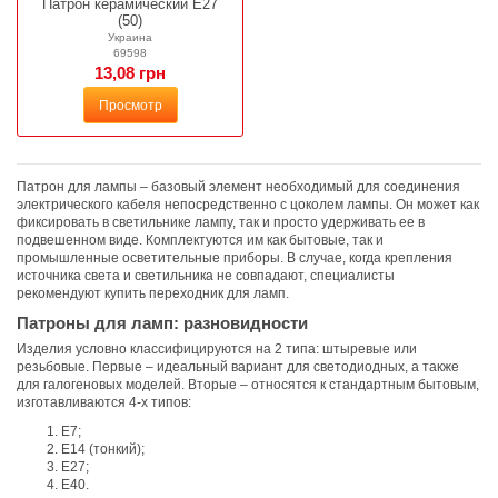
Патрон керамический E27
(50)
Украина
69598
13,08 грн
Просмотр
Патрон для лампы – базовый элемент необходимый для соединения
электрического кабеля непосредственно с цоколем лампы. Он может как
фиксировать в светильнике лампу, так и просто удерживать ее в
подвешенном виде. Комплектуются им как бытовые, так и
промышленные осветительные приборы. В случае, когда крепления
источника света и светильника не совпадают, специалисты
рекомендуют купить переходник для ламп.
Патроны для ламп: разновидности
Изделия условно классифицируются на 2 типа: штыревые или
резьбовые. Первые – идеальный вариант для светодиодных, а также
для галогеновых моделей. Вторые – относятся к стандартным бытовым,
изготавливаются 4-х типов:
Е7;
Е14 (тонкий);
Е27;
Е40.