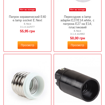
Нет на складе
Нет на складе
Патрон керамический Е40
Переходник e.lamp
e.lamp socket E.Next
adapter.Е27/Е14.white, с
патрона Е27 на Е14,
E.Next
пластиковий
3.1.4.112577
55,95 грн
E.Next
3.1.4.112882
50,00 грн
Просмотр
Просмотр