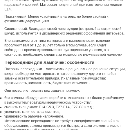
надежный и крепкий. Материал популярный при изготовлении модели
E14.
Пластиковый. Менее устойчивый к нагреву, но более стойкий к
физическим деформациям.
Силиконовый. Благодаря своей конструкции (метровый электрический
шнур), используется в дизайнерских решениях оформления интерьера.
Вне зависимости от типа материала и разновидности, изделие
прослужит вам от 1 до 10 лет только в том случае, если будут
соблюдены производственные эксплуатационные условия, а в
частности, необходимо следить за мощностью вкручиваемой лампочки.
Переходники для лампочек: особенности
Патроны-переходники – максимально рациональное решение ситуации,
когда необходимо монтировать в патрон лампочку другого типа без
замены осветительного прибора. Их главные преимущества:
практичность, компактность, бюджетная стоимость.
Они позволяют решить ряд задач, к примеру:
без замены оборудования перейти с пластикового к более устойчивому
к высоким температурам керамическому устройству;
сменить тип цоколя: Е14-G5.3, Е27-Е14, Е27-G9 и т.д.;
увеличить количество элементов;
уравновесить рабочее напряжение.
Использование переходников не требует специфических знаний или
оборудования, замена производится быстро, а сами элементы имеют