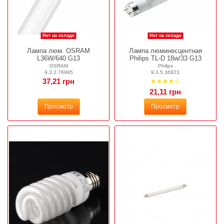
Нет на складе
Нет на складе
Лампа люм. OSRAM
Лампа люминесцентная
L36W/640 G13
Philips TL-D 18w/33 G13
OSRAM
Philips
9.3.2.76995
9.3.5.36923
37,21 грн
21,11 грн
Просмотр
Просмотр