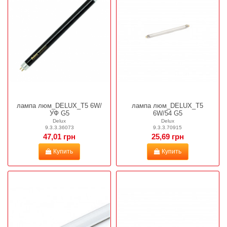
лампа люм_DELUX_T5 6W/
лампа люм_DELUX_T5
УФ G5
6W/54 G5
Delux
Delux
9.3.3.36073
9.3.3.70915
47,01 грн
25,69 грн
Купить
Купить