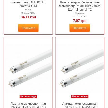
лампа люм_DELUX_T8
Лампа энергосберегающая
30W/54 G13
люминесцентная 15W 2700K
E14 full spiral T2
Delux
9.3.3.77100
Украина
9.2.1.72281
34,11 грн
7,07 грн
Просмотр
Просмотр
Нет на складе
Нет на складе
Лампа люминесцентная
Лампа люминесцентная
Philips TL-D 58w/54 G13
Philips TL-D 36w/54 G13