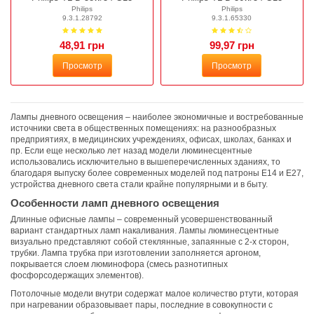
Philips
Philips
9.3.1.28792
9.3.1.65330
48,91 грн
99,97 грн
Просмотр
Просмотр
Лампы дневного освещения – наиболее экономичные и востребованные
источники света в общественных помещениях: на разнообразных
предприятиях, в медицинских учреждениях, офисах, школах, банках и
пр. Если еще несколько лет назад модели люминесцентные
использовались исключительно в вышеперечисленных зданиях, то
благодаря выпуску более современных моделей под патроны Е14 и Е27,
устройства дневного света стали крайне популярными и в быту.
Особенности ламп дневного освещения
Длинные офисные лампы – современный усовершенствованный
вариант стандартных ламп накаливания. Лампы люминесцентные
визуально представляют собой стеклянные, запаянные с 2-х сторон,
трубки. Лампа трубка при изготовлении заполняется аргоном,
покрывается слоем люминофора (смесь разнотипных
фосфорсодержащих элементов).
Потолочные модели внутри содержат малое количество ртути, которая
при нагревании образовывает пары, последние в совокупности с