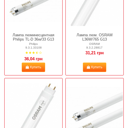
Лампа люминесцентная
Лампа люм. OSRAM
Philips TL-D 36w/33 G13
L36W/765 G13
Philips
OSRAM
9.3.1.33108
9.3.2.28817
31,21 грн
36,04 грн
Купить
Купить