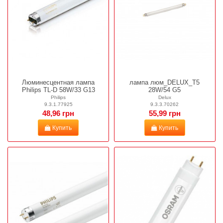
Люминесцентная лампа
лампа люм_DELUX_T5
Philips TL-D 58W/33 G13
28W/54 G5
Philips
Delux
9.3.1.77925
9.3.3.70262
48,96 грн
55,99 грн
Купить
Купить