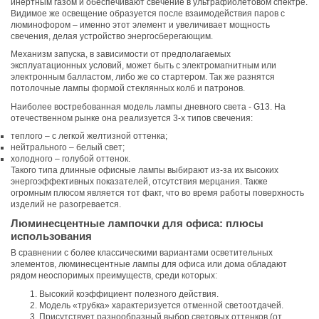
инертным газом и обеспечивают свечение в ультрафиолетовом спектре.
Видимое же освещение образуется после взаимодействия паров с
люминофором – именно этот элемент и увеличивает мощность
свечения, делая устройство энергосберегающим.
Механизм запуска, в зависимости от предполагаемых
эксплуатационных условий, может быть с электромагнитным или
электронным балластом, либо же со стартером. Так же разнятся
потолочные лампы формой стеклянных колб и патронов.
Наиболее востребованная модель лампы дневного света - G13. На
отечественном рынке она реализуется 3-х типов свечения:
теплого – с легкой желтизной оттенка;
нейтрального – белый свет;
холодного – голубой оттенок.
Такого типа длинные офисные лампы выбирают из-за их высоких
энергоэффективных показателей, отсутствия мерцания. Также
огромным плюсом является тот факт, что во время работы поверхность
изделий не разогревается.
Люминесцентные лампочки для офиса: плюсы
использования
В сравнении с более классическими вариантами осветительных
элементов, люминесцентные лампы для офиса или дома обладают
рядом неоспоримых преимуществ, среди которых:
Высокий коэффициент полезного действия.
Модель «трубка» характеризуется отменной светоотдачей.
Присутствует разнообразный выбор световых оттенков (от