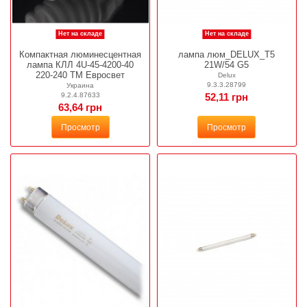
Нет на складе
Нет на складе
Компактная люминесцентная
лампа люм_DELUX_T5
лампа КЛЛ 4U-45-4200-40
21W/54 G5
220-240 ТМ Евросвет
Delux
9.3.3.28799
Украина
9.2.4.87633
52,11 грн
63,64 грн
Просмотр
Просмотр