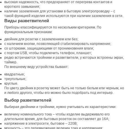
высокая надежность, что предохраняет от перегрева контактов и
короткого замыкания;
наличие заземления для установки в бытовую электропроводку – с
такой функцией изделия используются при наличии заземления в сети.
Виды разветвителей
Приборы классифицируются по нескольким критериям. По
функциональным признакам:
двойник для розетки с заземлением или без;
с наличием кнопки, позволяющей стабилизировать напряжение;
со шторками, защищающими от проникновения влаги;
с портом USB, чтобы подключить телефон, планшет;
редко встречаются тройники и разветвители, у которых встроены экран,
таймер.
По внешнему виду устройства бывают:
квадратные;
треугольные;
круглые.
По цвету двойник в розетку может быть не только белым или черным, но
и любого другого, чтобы его можно было подобрать под интерьер.
Выбор разветвителей
Выбирая двойники и тройники, нужно учитывать их характеристики:
величину номинального тока – чтобы изделие выдерживало его
длительное время, для бытовых розеток он составляет до 16А;
напряжение в электросети, бытовое – 220В;
мощность – это перемножение величин тока и напряжения;