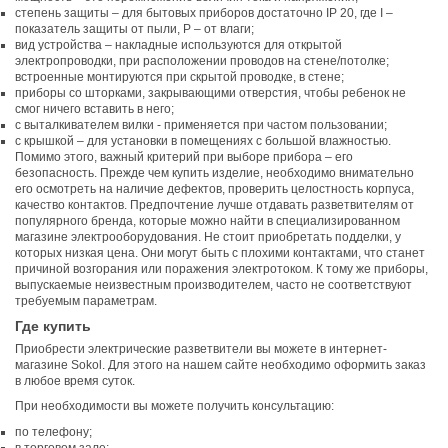
степень защиты – для бытовых приборов достаточно IP 20, где I –
показатель защиты от пыли, P – от влаги;
вид устройства – накладные используются для открытой
электропроводки, при расположении проводов на стене/потолке;
встроенные монтируются при скрытой проводке, в стене;
приборы со шторками, закрывающими отверстия, чтобы ребенок не
смог ничего вставить в него;
с выталкивателем вилки - применяется при частом пользовании;
с крышкой – для установки в помещениях с большой влажностью.
Помимо этого, важный критерий при выборе прибора – его
безопасность. Прежде чем купить изделие, необходимо внимательно
его осмотреть на наличие дефектов, проверить целостность корпуса,
качество контактов. Предпочтение лучше отдавать разветвителям от
популярного бренда, которые можно найти в специализированном
магазине электрооборудования. Не стоит приобретать подделки, у
которых низкая цена. Они могут быть с плохими контактами, что станет
причиной возгорания или поражения электротоком. К тому же приборы,
выпускаемые неизвестным производителем, часто не соответствуют
требуемым параметрам.
Где купить
Приобрести электрические разветвители вы можете в интернет-
магазине Sokol. Для этого на нашем сайте необходимо оформить заказ
в любое время суток.
При необходимости вы можете получить консультацию:
по телефону;
в торговом зале;