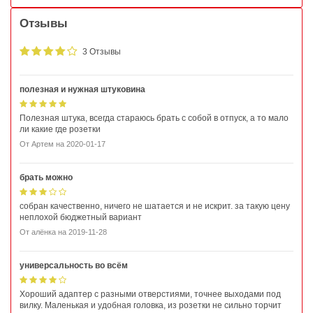
Отзывы
3 Отзывы
полезная и нужная штуковина
Полезная штука, всегда стараюсь брать с собой в отпуск, а то мало
ли какие где розетки
От
Артем
на
2020-01-17
брать можно
собран качественно, ничего не шатается и не искрит. за такую цену
неплохой бюджетный вариант
От
алёнка
на
2019-11-28
универсальность во всём
Хороший адаптер с разными отверстиями, точнее выходами под
вилку. Маленькая и удобная головка, из розетки не сильно торчит