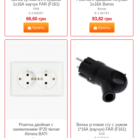
1х16А каучук FAR (F161)
1х16А Bemis
FAR
Bemis
6.3.69287
6.1.92747
66,60 грн
83,82 грн
Купить
Купить
Розетка двойная с
Вилка угловая с/у с ушком
заземлением IP20 белая
1*16А (каучук) FAR (F161)
Almera BATI
FAR
6.3.92114