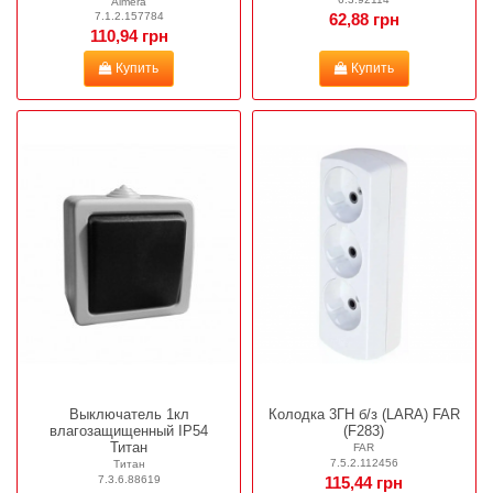
Almera
7.1.2.157784
62,88 грн
110,94 грн
Купить
Купить
Выключатель 1кл
Колодка 3ГН б/з (LARA) FAR
влагозащищенный IP54
(F283)
Титан
FAR
7.5.2.112456
Титан
7.3.6.88619
115,44 грн