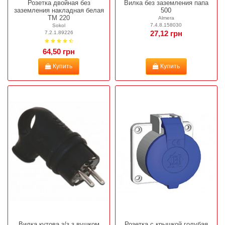
Розетка двойная без
Вилка без заземления папа
заземления накладная белая
500
ТМ 220
Almera
7.4.8.158030
Sokol
7.2.1.89226
27,12 грн
64,50 грн
Купить
Купить
Вилка кутова з/з з вушком
Розетка с крышкой голубая