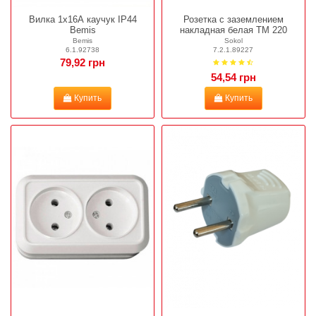
Вилка 1х16А каучук IP44
Розетка с заземлением
Bemis
накладная белая ТМ 220
Bemis
Sokol
6.1.92738
7.2.1.89227
79,92 грн
54,54 грн
Купить
Купить