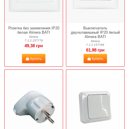
Розетка без заземления IP20
Выключатель
белая Almera BATI
двухклавишный IP20 белый
Almera BATI
Almera
7.1.2.157779
Almera
7.1.2.157769
49,38 грн
61,98 грн
Купить
Купить