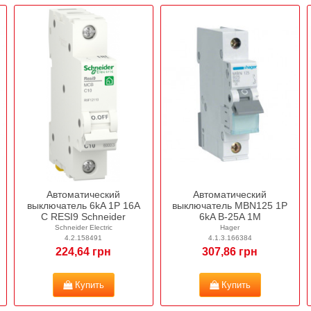
Автоматический
Автоматический
выключатель 6kA 1P 16A
выключатель MBN125 1P
C RESI9 Schneider
6kA B-25A 1M
Schneider Electric
Hager
4.2.158491
4.1.3.166384
224,64 грн
307,86 грн
Купить
Купить