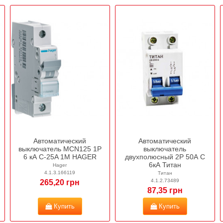
Автоматический
Автоматический
выключатель MCN125 1P
выключатель
6 кА C-25A 1M HAGER
двухполюсный 2Р 50А C
6кА Титан
Hager
4.1.3.166119
Титан
4.1.2.73489
265,20 грн
87,35 грн
Купить
Купить