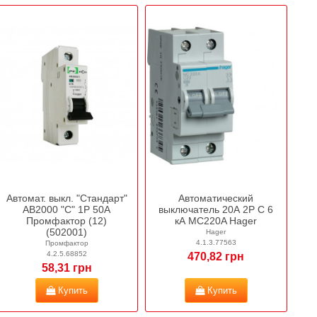
Автомат. выкл. "Стандарт"
Автоматический
АВ2000 "С" 1Р 50А
выключатель 20А 2P С 6
Промфактор (12)
кА MC220A Hager
(502001)
Hager
4.1.3.77563
Промфактор
4.2.5.68852
470,82 грн
58,31 грн
Купить
Купить