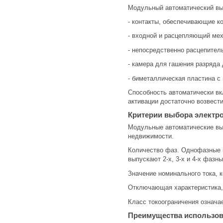
Модульный автоматический вы
- контакты, обеспечивающие к
- входной и расцепляющий ме
- непосредственно расцепител
- камера для гашения разряда 
- биметаллическая пластина с 
Способность автоматически вк
активации достаточно возвести
Критерии выбора электр
Модульные автоматические вык
недвижимости.
Количество фаз. Однофазные п
выпускают 2-х, 3-х и 4-х фазн
Значение номинального тока, 
Отключающая характеристика, 
Класс токоограничения означа
Преимущества использо