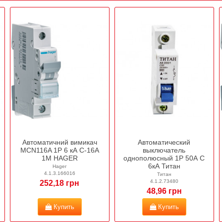
Автоматичний вимикач
Автоматический
MCN116A 1P 6 кА C-16A
выключатель
1M HAGER
однополюсный 1Р 50А C
6кА Титан
Hager
4.1.3.166016
Титан
4.1.2.73480
252,18 грн
48,96 грн
Купить
Купить