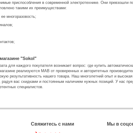
имые приспособления в современной электротехнике. Они превзошли по
словлено такими их преимуществами:
 ее многоразовость;
иналов;
нтактов;
магазине "Sokol"
ата для каждого покупателя возникает вопрос: где купить автоматичес
магазине реализуются МАВ от проверенных и авторитетных производителе
окую результативность нашего товара. Наш многолетний опыт и высокая 
, радуя вас скидками и постоянным наличием нужных позиций. У нас пре
етентных специалистов.
Свяжитесь с нами
Мы в соцс