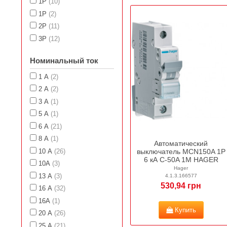
1P
(10)
1Р
(2)
2Р
(11)
3P
(12)
Номинальный ток
1 А
(2)
2 А
(2)
3 А
(1)
5 А
(1)
6 А
(21)
8 А
(1)
Автоматический
10 А
(26)
выключатель MCN150A 1P
6 кА C-50A 1M HAGER
10А
(3)
Hager
13 А
(3)
4.1.3.166577
530,94 грн
16 А
(32)
16А
(1)
Купить
20 А
(26)
25 А
(21)