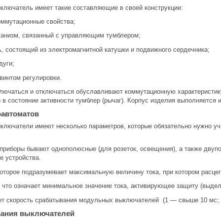
ключатель имеет такие составляющие в своей конструкции:
оммутационные свойства;
ханизм, связанный с управляющим тумблером;
ь, состоящий из электромагнитной катушки и подвижного сердечника;
дуги;
винтом регулировки.
лючаться и отключаться обуславливают коммутационную характеристику
 в состояние активности тумблер (рычаг). Корпус изделия выполняется 
оавтоматов
лючатели имеют несколько параметров, которые обязательно нужно учи
риборы бывают однополюсные (для розеток, освещения), а также двупо
ые устройства.
которое подразумевает максимальную величину тока, при котором расце
что означает минимальное значение тока, активирующее защиту (выдел
ет скорость срабатывания модульных выключателей (1 — свыше 10 мс; 
вания выключателей