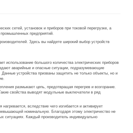
ких сетей, установок и приборов при токовой перегрузке, а
х промышленных предприятий.
роизводителей. Здесь вы найдете широкий выбор устройств
ет использование большого количества электрических приборов
создают аварийные и опасные ситуации, подразумевающие
 Данные устройства призваны защитить не только объекты, но и
ие.
пления размыкают цепь, предотвращая перегрев и возгорание.
Такие свойства выводят модульные выключатели в ряд
 нагревается, вследствие чего изгибается и активирует
превышающей номинальную. Благодаря этому электричество не
ных ситуациях. Каждый производитель индивидуально