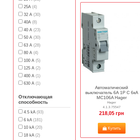
25А
(4)
32 А
(30)
40А
(8)
40 А
(23)
50 А
(30)
63 А
(28)
80 А
(4)
100 А
(5)
125 А
(2)
400 А
(1)
630 А
(1)
Автоматический
выключатель 6А 1P С 6кА
Отключающая
MC106A Hager
способность
Hager
4.1.3.75547
4.5 kA
(93)
218,05 грн
6 kA
(181)
10 kA
(20)
Купить
18 kA
(2)