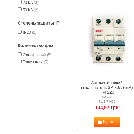
20 kA
(3)
50 kA
(2)
Степень защиты IP
IP20
(1)
Количество фаз
Однофазний
(5)
Трифазний
(5)
Автоматический
выключатель 3Р 20А (6кА)
ТМ 220
ТМ 220
4.1.1.73460
104,97 грн
Купить