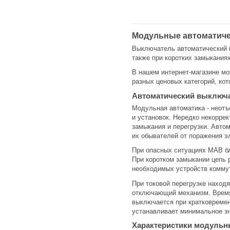
Модульные автоматиче
Выключатель автоматический м
также при коротких замыкания
В нашем интернет-магазине мо
разных ценовых категорий, ко
Автоматический выключа
Модульная автоматика - неотъ
и установок. Нередко некорре
замыкания и перегрузки. Авто
их обывателей от поражения э
При опасных ситуациях МАВ бл
При коротком замыкании цепь 
необходимых устройств комму
При токовой перегрузке наход
отключающий механизм. Время
выключается при кратковремен
устанавливает минимальное зн
Характеристики модульн