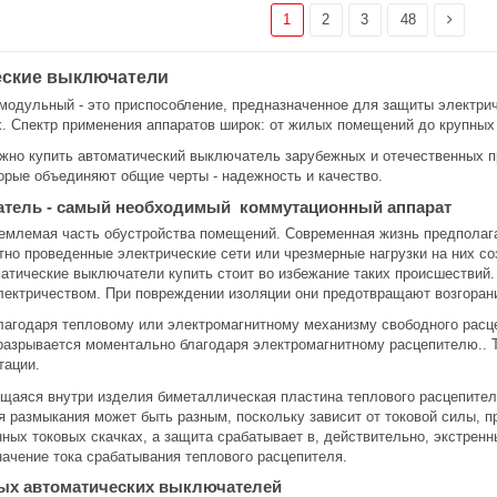
1
2
3
48
ские выключатели
одульный - это приспособление, предназначенное для защиты электричес
х. Спектр применения аппаратов широк: от жилых помещений до крупны
жно купить автоматический выключатель зарубежных и отечественных п
торые объединяют общие черты - надежность и качество.
тель - самый необходимый коммутационный аппарат
емлемая часть обустройства помещений. Современная жизнь предполага
ктно проведенные электрические сети или чрезмерные нагрузки на них 
матические выключатели купить стоит во избежание таких происшествий.
лектричеством. При повреждении изоляции они предотвращают возгоран
агодаря тепловому или электромагнитному механизму свободного расце
разрывается моментально благодаря электромагнитному расцепителю.. 
тации.
ящаяся внутри изделия биметаллическая пластина теплового расцепителя
 размыкания может быть разным, поскольку зависит от токовой силы, 
ных токовых скачках, а защита срабатывает в, действительно, экстрен
ачение тока срабатывания теплового расцепителя.
ых автоматических выключателей