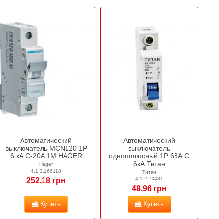
Автоматический
Автоматический
выключатель MCN120 1P
выключатель
6 кА C-20A 1M HAGER
однополюсный 1Р 63А C
6кА Титан
Hager
4.1.3.166118
Титан
4.1.2.73481
252,18 грн
48,96 грн
Купить
Купить