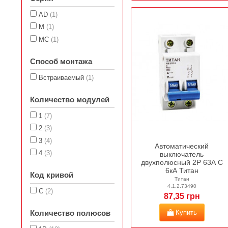
AD
(1)
M
(1)
MC
(1)
Способ монтажа
Встраиваемый
(1)
Количество модулей
1
(7)
2
(3)
3
(4)
Автоматический
4
(3)
выключатель
двухполюсный 2Р 63А C
6кА Титан
Код кривой
Титан
4.1.2.73490
C
(2)
87,35 грн
Купить
Количество полюсов