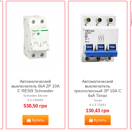
Автоматический
Автоматический
выключатель 6kA 2P 10A
выключатель
C RESI9 Schneider
трехполюсный 3Р 10А C
6кА Титан
Schneider Electric
4.2.158483
Титан
4.1.2.73491
538,50 грн
130,43 грн
Купить
Купить