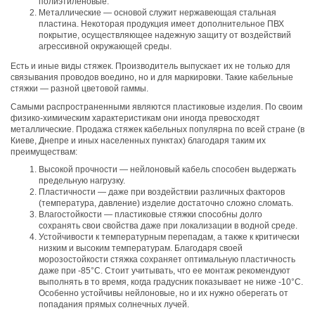
полиэтиленовые.
Металлические — основой служит нержавеющая стальная
пластина. Некоторая продукция имеет дополнительное ПВХ
покрытие, осуществляющее надежную защиту от воздействий
агрессивной окружающей среды.
Есть и иные виды стяжек. Производитель выпускает их не только для
связывания проводов воедино, но и для маркировки. Такие кабельные
стяжки — разной цветовой гаммы.
Самыми распространенными являются пластиковые изделия. По своим
физико-химическим характеристикам они иногда превосходят
металлические. Продажа стяжек кабельных популярна по всей стране (в
Киеве, Днепре и иных населенных пунктах) благодаря таким их
преимуществам:
Высокой прочности — нейлоновый кабель способен выдержать
предельную нагрузку.
Пластичности — даже при воздействии различных факторов
(температура, давление) изделие достаточно сложно сломать.
Влагостойкости — пластиковые стяжки способны долго
сохранять свои свойства даже при локализации в водной среде.
Устойчивости к температурным перепадам, а также к критически
низким и высоким температурам. Благодаря своей
морозостойкости стяжка сохраняет оптимальную пластичность
даже при -85°С. Стоит учитывать, что ее монтаж рекомендуют
выполнять в то время, когда градусник показывает не ниже -10°С.
Особенно устойчивы нейлоновые, но и их нужно оберегать от
попадания прямых солнечных лучей.