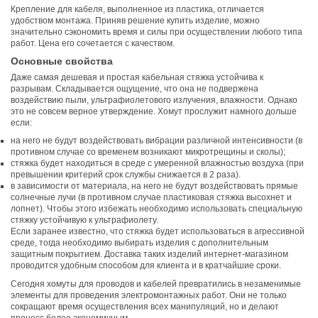
Крепление для кабеля, выполненное из пластика, отличается
удобством монтажа. Приняв решение купить изделие, можно
значительно сэкономить время и силы при осуществлении любого типа
работ. Цена его сочетается с качеством.
Основные свойства
Даже самая дешевая и простая кабельная стяжка устойчива к
разрывам. Складывается ощущение, что она не подвержена
воздействию пыли, ультрафиолетового излучения, влажности. Однако
это не совсем верное утверждение. Хомут прослужит намного дольше
если:
на него не будут воздействовать вибрации различной интенсивности (в
противном случае со временем возникают микротрещины и сколы);
стяжка будет находиться в среде с умеренной влажностью воздуха (при
превышении критерий срок службы снижается в 2 раза).
в зависимости от материала, на него не будут воздействовать прямые
солнечные лучи (в противном случае пластиковая стяжка высохнет и
лопнет). Чтобы этого избежать необходимо использовать специальную
стяжку устойчивую к ультрафиолету.
Если заранее известно, что стяжка будет использоваться в агрессивной
среде, тогда необходимо выбирать изделия с дополнительным
защитным покрытием. Доставка таких изделий интернет-магазином
проводится удобным способом для клиента и в кратчайшие сроки.
Сегодня хомуты для проводов и кабелей превратились в незаменимые
элементы для проведения электромонтажных работ. Они не только
сокращают время осуществления всех манипуляций, но и делают