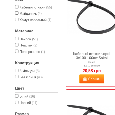
Кабельні стяжки
(55)
Майданчик
(4)
Хомут кабельний
(1)
Материал
Нейлон
(51)
Пластик
(2)
Поліпропілен
(1)
Кабельні стяжки чорні
3х100 100шт Sokol
Sokol
Конструкция
3.3.1.164856
20,58 грн
З кільцем
(8)
Без кільця
(43)
У Кошик
Цвет
Білий
(16)
Чорний
(11)
Размер