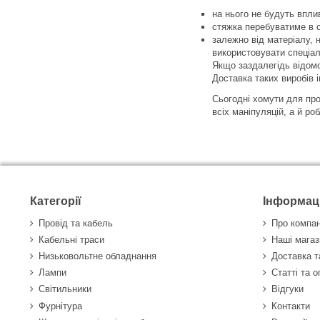
на нього не будуть вплив
стяжка перебуватиме в с
залежно від матеріалу, 
використовувати спеціал
Якщо заздалегідь відомо
Доставка таких виробів 
Сьогодні хомути для про
всіх маніпуляцій, а й р
Категорії
Інформац
Провід та кабель
Про компа
Кабельні траси
Наші магаз
Низьковольтне обладнання
Доставка т
Лампи
Статті та 
Світильники
Відгуки
Фурнітура
Контакти