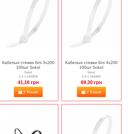
Кабельні стяжки білі 3х200
Кабельні стяжки білі 4х200
100шт Sokol
100шт Sokol
Sokol
Sokol
3.3.1.164859
3.3.1.164865
41,16 грн
69,30 грн
У Кошик
У Кошик