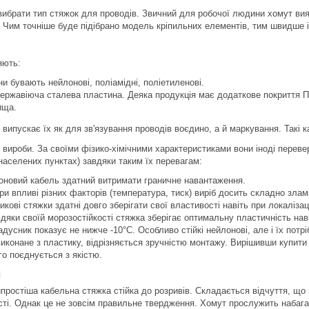
вибрати тип стяжок для проводів. Звичний для робочої людини хомут вия
ч. Чим точніше буде підібрано модель кріпильних елементів, тим швидше і
яють:
и бувають нейлонові, поліамідні, поліетиленові.
ржавіюча сталева пластина. Деяка продукція має додаткове покриття ПВ
ища.
 випускає їх як для зв'язування проводів воєдино, а й маркування. Такі 
вироби. За своїми фізико-хімічними характеристиками вони іноді перев
х населених пунктах) завдяки таким їх перевагам:
лоновий кабель здатний витримати граничне навантаження.
ри впливі різних факторів (температура, тиск) виріб досить складно злам
кові стяжки здатні довго зберігати свої властивості навіть при локаліза
дяки своїй морозостійкості стяжка зберігає оптимальну пластичність нав
адусник показує не нижче -10°С. Особливо стійкі нейлонові, але і їх пот
иконане з пластику, відрізняється зручністю монтажу. Вирішивши купити 
ого поєднується з якістю.
і
простіша кабельна стяжка стійка до розривів. Складається відчуття, що
сті. Однак це не зовсім правильне твердження. Хомут прослужить набаг