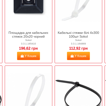
Площадка для кабельних
Кабельні стяжки білі 4х300
стяжок 20х20 чорний
100шт Sokol
Sokol
Sokol
3.3.1.165410
3.3.1.164869
196,62 грн
112,92 грн
У Кошик
У Кошик