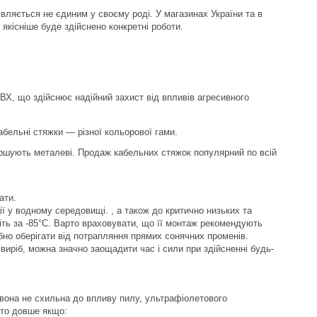
вляється не єдиним у своєму роді. У магазинах України та в
 якісніше буде здійснено конкретні роботи.
Х, що здійснює надійний захист від впливів агресивного
кабельні стяжки — різної кольорової гами.
ершують металеві. Продаж кабельних стяжок популярний по всій
ати.
ції у водному середовищі. , а також до критично низьких та
іть за -85°С. Варто враховувати, що її монтаж рекомендують
рібно оберігати від потрапляння прямих сонячних променів.
виріб, можна значно заощадити час і сили при здійсненні будь-
 вона не схильна до впливу пилу, ультрафіолетового
ато довше якщо: