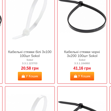
Кабельні стяжки білі 3х100
Кабельні стяжки чорні
100шт Sokol
3х200 100шт Sokol
Sokol
Sokol
3.3.1.115703
3.3.1.164860
20,58 грн
41,16 грн
У Кошик
У Кошик