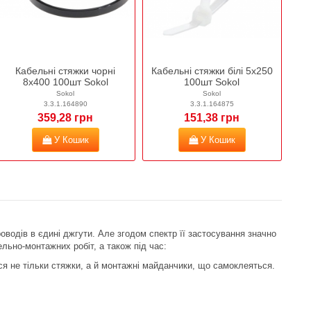
Кабельні стяжки чорні
Кабельні стяжки білі 5х250
8х400 100шт Sokol
100шт Sokol
Sokol
Sokol
3.3.1.164890
3.3.1.164875
359,28 грн
151,38 грн
У Кошик
У Кошик
оводів в єдині джгути. Але згодом спектр її застосування значно
льно-монтажних робіт, а також під час:
ся не тільки стяжки, а й монтажні майданчики, що самоклеяться.