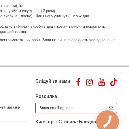
 та сколи);
li>
ін служби знижується в 2 рази).
а висохне і лусне). Щоб цього уникнути, необхідно
обхідно вибирати вироби з додатковим захисним покриттям.
оротший термін.
електромонтажних робіт. Вони не лише скорочують час здійснення
Слідуй за нами
Розсилка
нет магазин
Київ, пр-т Степана Бандери 10-б