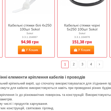
Кабельні стяжки білі 4х250
Кабельні стяжки чорні
100шт Sokol
5х250 100шт Sokol
Sokol
Sokol
3.3.1.164867
3.3.1.164876
94,98 грн
151,38 грн
У Кошик
У Кошик
1
2
3
4
інні елементи кріплення кабелів і проводів
льний кріпильний виріб, що спочатку використовувалася для з'єднання пр
омути для кабелю використовуються навіть при проведенні різних будіве
кріплення їх до різноманітних поверхонь та конструкцій. Використовують
аметрів.
му числі і продуктів харчування.
ких конструкцій, святкових гірлянд.