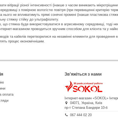
ати вібрації різної інтенсивності (інакше з часом виникають мікротріщини
ередовищі з помірною вологістю повітря (при перевищенні критерію терм
на нього не впливатимуть прямі сонячні промені (інакше пластикова стяжк
ьну стяжку стійку до ультрафіолету.
, що стяжка буде використовуватися в агресивному середовищі, тоді не
інтернет-магазином проводиться зручним способом для клієнта та у найк
водів та кабелів перетворилися на незамінні елементи для проведення 
облять процес економічнішим.
ія
Зв'яжіться з нами
нію
ини
а оплата
Інтернет-магазин «SOKOL»
Інтер
огляди
04071,
Україна,
Київ
пр-т Степана Бандери 10-б
067 444 02 20