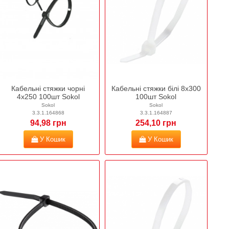
Кабельні стяжки чорні
Кабельні стяжки білі 8х300
4х250 100шт Sokol
100шт Sokol
Sokol
Sokol
3.3.1.164868
3.3.1.164887
94,98 грн
254,10 грн
У Кошик
У Кошик