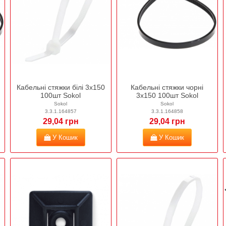
Кабельні стяжки білі 3х150
Кабельні стяжки чорні
100шт Sokol
3х150 100шт Sokol
Sokol
Sokol
3.3.1.164857
3.3.1.164858
29,04 грн
29,04 грн
У Кошик
У Кошик