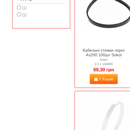
(1)
(1)
Кабельні стяжки чорні
4х200 100шт Sokol
Sokol
3.3.1.164866
69,30 грн
У Кошик