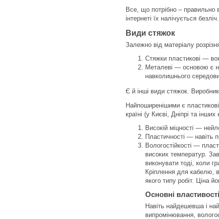
Все, що потрібно – правильно 
інтернеті їх налічується безлі
Види стяжок
Залежно від матеріалу розрізн
Стяжки пластикові — вон
Металеві — основою є не
навколишнього середов
Є й інші види стяжок. Виробник
Найпоширенішими є пластикові 
країні (у Києві, Дніпрі та інши
Високій міцності — ней
Пластичності — навіть п
Вологостійкості — пласти
високих температур. Зав
виконувати тоді, коли гр
Кріплення для кабелю, в
якого типу робіт. Ціна й
Основні властивост
Навіть найдешевша і най
випромінювання, волого