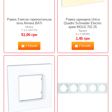
Рамка 3-місна горизонтальна
Рамка одинарна Unica
біла Almera BATI
Quadro Schneider Electric
крем MGU2.702.25
Almera
7.1.2.157773
Турция
5.1.2.68364
51,00 грн
1,45 грн
У Кошик
У Кошик