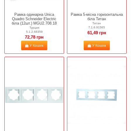
Рамка одинарна Unica
Рамка 5-місна горизонтальна
Quadro Schneider Electric
біла Титан
біла (12шт.) MGU2.708.18
Титан
7.1.6.91565
Турция
5.1.2.68359
61,49 грн
72,78 грн
У Кошик
У Кошик