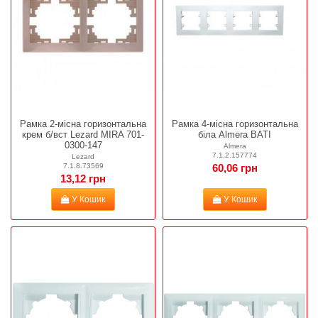
Рамка 2-місна горизонтальна
Рамка 4-місна горизонтальна
крем б/вст Lezard MIRA 701-
біла Almera BATI
0300-147
Almera
7.1.2.157774
Lezard
7.1.8.73569
60,06 грн
13,12 грн
У Кошик
У Кошик