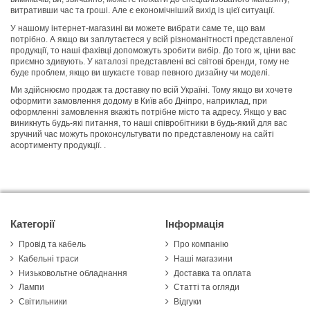
витративши час та гроші. Але є економічніший вихід із цієї ситуації.
У нашому інтернет-магазині ви можете вибрати саме те, що вам
потрібно. А якщо ви заплутаєтеся у всій різноманітності представленої
продукції, то наші фахівці допоможуть зробити вибір. До того ж, ціни вас
приємно здивують. У каталозі представлені всі світові бренди, тому не
буде проблем, якщо ви шукаєте товар певного дизайну чи моделі.
Ми здійснюємо продаж та доставку по всій Україні. Тому якщо ви хочете
оформити замовлення додому в Київ або Дніпро, наприклад, при
оформленні замовлення вкажіть потрібне місто та адресу. Якщо у вас
виникнуть будь-які питання, то наші співробітники в будь-який для вас
зручний час можуть проконсультувати по представленому на сайті
асортименту продукції. .
Категорії
Інформація
Провід та кабель
Про компанію
Кабельні траси
Наші магазини
Низьковольтне обладнання
Доставка та оплата
Лампи
Статті та огляди
Світильники
Відгуки