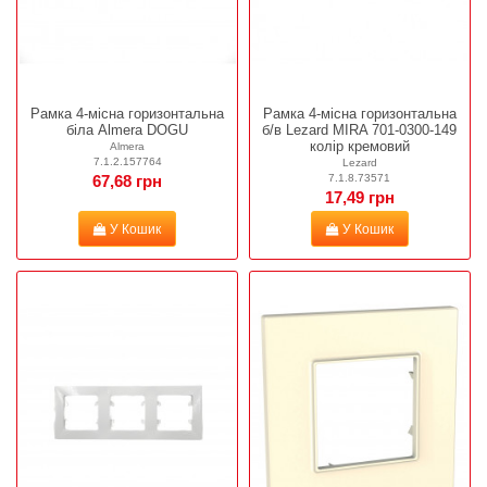
Рамка 4-місна горизонтальна
Рамка 4-місна горизонтальна
біла Almera DOGU
б/в Lezard MIRA 701-0300-149
колір кремовий
Almera
7.1.2.157764
Lezard
7.1.8.73571
67,68 грн
17,49 грн
У Кошик
У Кошик