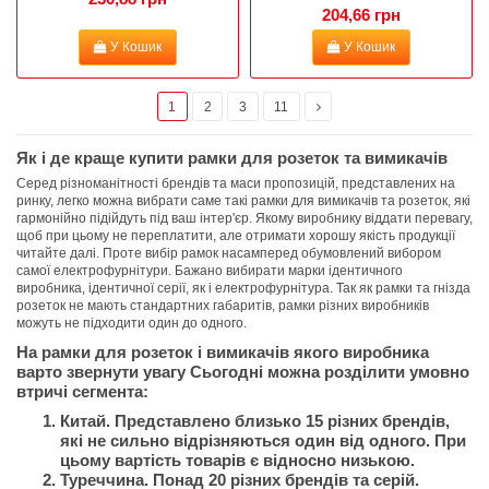
204,66 грн
У Кошик
У Кошик
1
2
3
11
Як і де краще купити рамки для розеток та вимикачів
Серед різноманітності брендів та маси пропозицій, представлених на
ринку, легко можна вибрати саме такі рамки для вимикачів та розеток, які
гармонійно підійдуть під ваш інтер'єр. Якому виробнику віддати перевагу,
щоб при цьому не переплатити, але отримати хорошу якість продукції
читайте далі. Проте вибір рамок насамперед обумовлений вибором
самої електрофурнітури. Бажано вибирати марки ідентичного
виробника, ідентичної серії, як і електрофурнітура. Так як рамки та гнізда
розеток не мають стандартних габаритів, рамки різних виробників
можуть не підходити один до одного.
На рамки для розеток і вимикачів якого виробника
варто звернути увагу Сьогодні можна розділити умовно
втричі сегмента:
Китай. Представлено близько 15 різних брендів,
які не сильно відрізняються один від одного. При
цьому вартість товарів є відносно низькою.
Туреччина. Понад 20 різних брендів та серій.