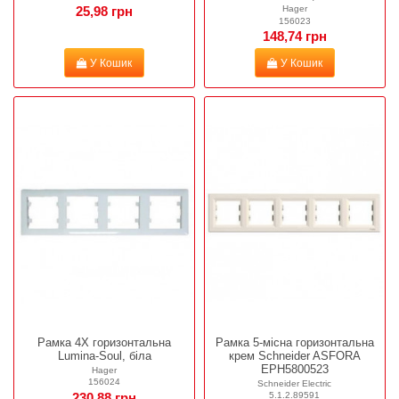
Hager
25,98 грн
156023
148,74 грн
У Кошик
У Кошик
Рамка 4Х горизонтальна
Рамка 5-місна горизонтальна
Lumina-Soul, біла
крем Schneider ASFORA
EPH5800523
Hager
156024
Schneider Electric
5.1.2.89591
230,88 грн