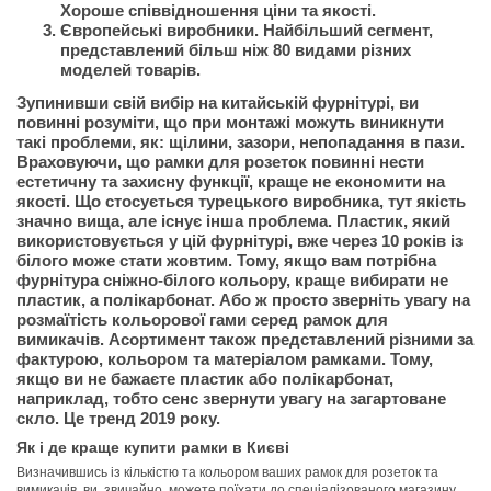
Хороше співвідношення ціни та якості.
Європейські виробники. Найбільший сегмент,
представлений більш ніж 80 видами різних
моделей товарів.
Зупинивши свій вибір на китайській фурнітурі, ви
повинні розуміти, що при монтажі можуть виникнути
такі проблеми, як: щілини, зазори, непопадання в пази.
Враховуючи, що рамки для розеток повинні нести
естетичну та захисну функції, краще не економити на
якості. Що стосується турецького виробника, тут якість
значно вища, але існує інша проблема. Пластик, який
використовується у цій фурнітурі, вже через 10 років із
білого може стати жовтим. Тому, якщо вам потрібна
фурнітура сніжно-білого кольору, краще вибирати не
пластик, а полікарбонат. Або ж просто зверніть увагу на
розмаїтість кольорової гами серед рамок для
вимикачів. Асортимент також представлений різними за
фактурою, кольором та матеріалом рамками. Тому,
якщо ви не бажаєте пластик або полікарбонат,
наприклад, тобто сенс звернути увагу на загартоване
скло. Це тренд 2019 року.
Як і де краще купити рамки в Києві
Визначившись із кількістю та кольором ваших рамок для розеток та
вимикачів, ви, звичайно, можете поїхати до спеціалізованого магазину,