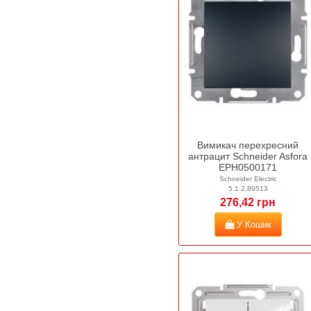
Вимикач перехресний
антрацит Schneider Asfora
EPH0500171
Schneider Electric
5.1.2.89513
276,42 грн
У Кошик