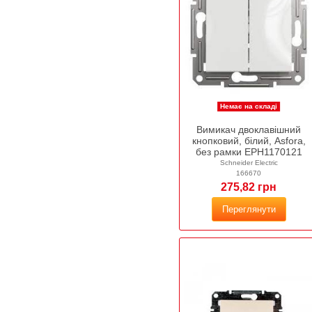
Немає на складі
Вимикач двоклавішний
кнопковий, білий, Asfora,
без рамки EPH1170121
Schneider Electric
166670
275,82 грн
Переглянути