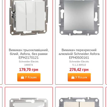
Вимикач трьохклавішний,
Вимикач перехресний
білий, Asfora, без рамки
алюміній Schneider Asfora
EPH2170121
EPH0500161
Schneider Electric
Schneider Electric
166674
5.1.2.89510
179,70 грн
276,42 грн
У Кошик
У Кошик