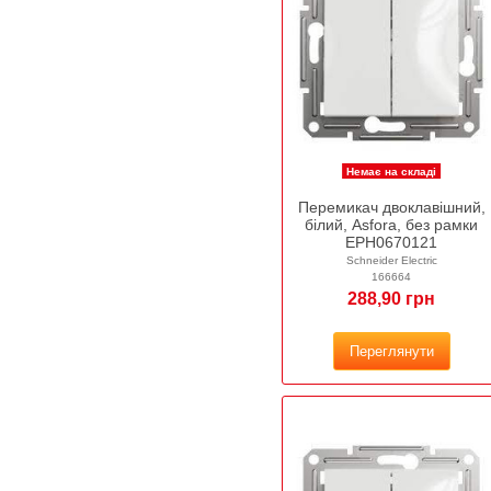
Немає на складі
Перемикач двоклавішний,
білий, Asfora, без рамки
EPH0670121
Schneider Electric
166664
288,90 грн
Переглянути