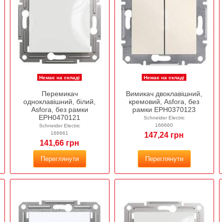
Немає на складі
Немає на складі
Перемикач
Вимикач двоклавішний,
одноклавішний, білий,
кремовий, Asfora, без
Asfora, без рамки
рамки EPH0370123
EPH0470121
Schneider Electric
166660
Schneider Electric
166661
147,24 грн
141,66 грн
Переглянути
Переглянути