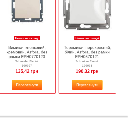
Немає на складі
Немає на складі
Вимикач кнопковий,
Перемикач перехресний,
кремовий, Asfora, без
білий, Asfora, без рамки
рамки EPH0770123
EPH0570121
Schneider Electric
Schneider Electric
166667
166663
135,42 грн
190,32 грн
Переглянути
Переглянути