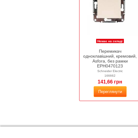
Немає на складі
Перемикач
одноклавішний, кремовий,
Asfora, без рамки
EPH0470123
Schneider Electric
166662
141,66 грн
Переглянути