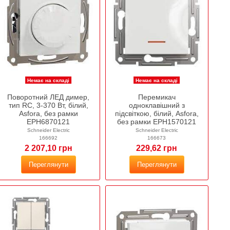
Немає на складі
Немає на складі
Поворотний ЛЕД димер,
Перемикач
тип RC, 3-370 Вт, білий,
одноклавішний з
Asfora, без рамки
підсвіткою, білий, Asfora,
EPH6870121
без рамки EPH1570121
Schneider Electric
Schneider Electric
166692
166673
2 207,10 грн
229,62 грн
Переглянути
Переглянути