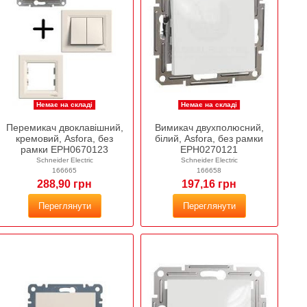
Немає на складі
Немає на складі
Перемикач двоклавішний,
Вимикач двухполюсний,
кремовий, Asfora, без
білий, Asfora, без рамки
рамки EPH0670123
EPH0270121
Schneider Electric
Schneider Electric
166665
166658
288,90 грн
197,16 грн
Переглянути
Переглянути