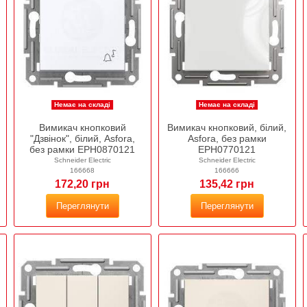
Немає на складі
Немає на складі
Вимикач кнопковий
Вимикач кнопковий, білий,
"Дзвінок", білий, Asfora,
Asfora, без рамки
без рамки EPH0870121
EPH0770121
Schneider Electric
Schneider Electric
166668
166666
172,20 грн
135,42 грн
Переглянути
Переглянути