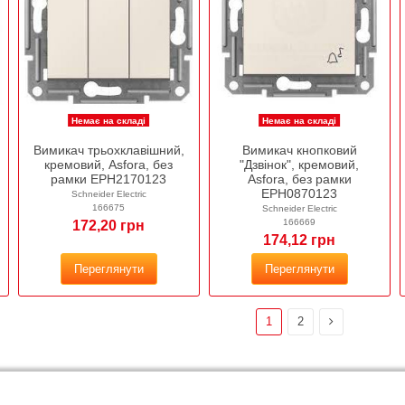
Немає на складі
Немає на складі
Вимикач трьохклавішний,
Вимикач кнопковий
кремовий, Asfora, без
"Дзвінок", кремовий,
рамки EPH2170123
Asfora, без рамки
EPH0870123
Schneider Electric
166675
Schneider Electric
166669
172,20 грн
174,12 грн
Переглянути
Переглянути
1
2