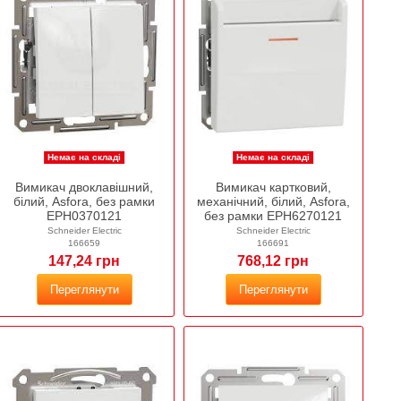
Немає на складі
Немає на складі
Вимикач двоклавішний,
Вимикач картковий,
білий, Asfora, без рамки
механічний, білий, Asfora,
EPH0370121
без рамки EPH6270121
Schneider Electric
Schneider Electric
166659
166691
147,24 грн
768,12 грн
Переглянути
Переглянути