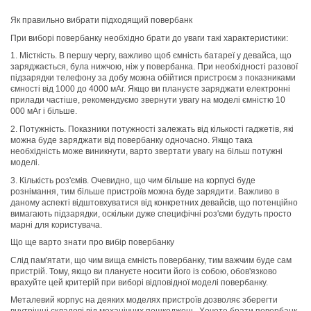
Як правильно вибрати підходящий повербанк
При виборі повербанку необхідно брати до уваги такі характеристики:
1. Місткість. В першу чергу, важливо щоб ємність батареї у девайса, що
заряджається, була нижчою, ніж у повербанка. При необхідності разової
підзарядки телефону за добу можна обійтися пристроєм з показниками
ємності від 1000 до 4000 мАг. Якщо ви плануєте заряджати електронні
прилади частіше, рекомендуємо звернути увагу на моделі ємністю 10
000 мАг і більше.
2. Потужність. Показники потужності залежать від кількості гаджетів, які
можна буде заряджати від повербанку одночасно. Якщо така
необхідність може виникнути, варто звертати увагу на більш потужні
моделі.
3. Кількість роз'ємів. Очевидно, що чим більше на корпусі буде
рознімання, тим більше пристроїв можна буде зарядити. Важливо в
даному аспекті відштовхуватися від конкретних девайсів, що потенційно
вимагають підзарядки, оскільки дуже специфічні роз'єми будуть просто
марні для користувача.
Що ще варто знати про вибір повербанку
Слід пам'ятати, що чим вища ємність повербанку, тим важчим буде сам
пристрій. Тому, якщо ви плануєте носити його із собою, обов'язково
врахуйте цей критерій при виборі відповідної моделі повербанку.
Металевий корпус на деяких моделях пристроїв дозволяє зберегти