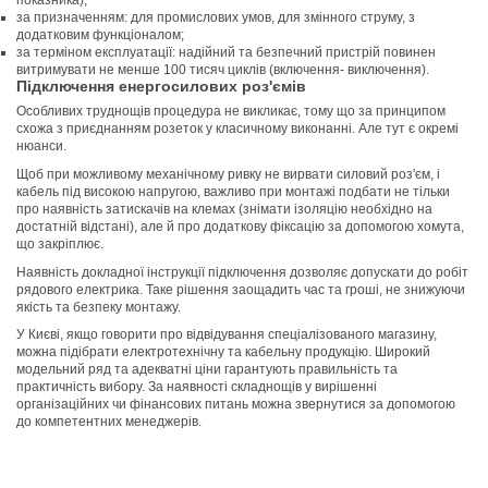
показника);
за призначенням: для промислових умов, для змінного струму, з
додатковим функціоналом;
за терміном експлуатації: надійний та безпечний пристрій повинен
витримувати не менше 100 тисяч циклів (включення- виключення).
Підключення енергосилових роз'ємів
Особливих труднощів процедура не викликає, тому що за принципом
схожа з приєднанням розеток у класичному виконанні. Але тут є окремі
нюанси.
Щоб при можливому механічному ривку не вирвати силовий роз'єм, і
кабель під високою напругою, важливо при монтажі подбати не тільки
про наявність затискачів на клемах (знімати ізоляцію необхідно на
достатній відстані), але й про додаткову фіксацію за допомогою хомута,
що закріплює.
Наявність докладної інструкції підключення дозволяє допускати до робіт
рядового електрика. Таке рішення заощадить час та гроші, не знижуючи
якість та безпеку монтажу.
У Києві, якщо говорити про відвідування спеціалізованого магазину,
можна підібрати електротехнічну та кабельну продукцію. Широкий
модельний ряд та адекватні ціни гарантують правильність та
практичність вибору. За наявності складнощів у вирішенні
організаційних чи фінансових питань можна звернутися за допомогою
до компетентних менеджерів.