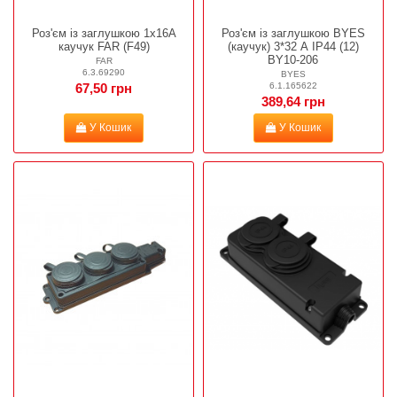
Роз'єм із заглушкою 1х16А
Роз'єм із заглушкою BYES
каучук FAR (F49)
(каучук) 3*32 А IP44 (12)
BY10-206
FAR
6.3.69290
BYES
6.1.165622
67,50 грн
389,64 грн
У Кошик
У Кошик