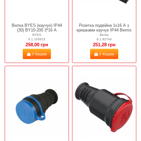
Вилка BYES (каучук) IP44
Розетка подвійна 1х16 А з
(30) BY10-200 3*16 А
кришками каучук IP44 Bemis
BYES
Bemis
6.1.165623
6.1.92744
258,00 грн
251,28 грн
У Кошик
У Кошик