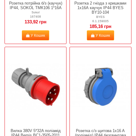
Розетка потрійна б/з (каучук)
Розетка 2 гнізда з кришками
IP44, SOKOL ТМК106 1*16А
1х16А каучук IP44 BYES
BY10-104
Sokol
167408
BYES
6.1.159005
133,92 грн
185,16 грн
У Кошик
У Кошик
Вилка 380V 5*32A поліамід
Розетка c/з щитова 1x16 A
IP44 Bemis BC1-3505-2011
(поліамід) IP44 безгвинтова