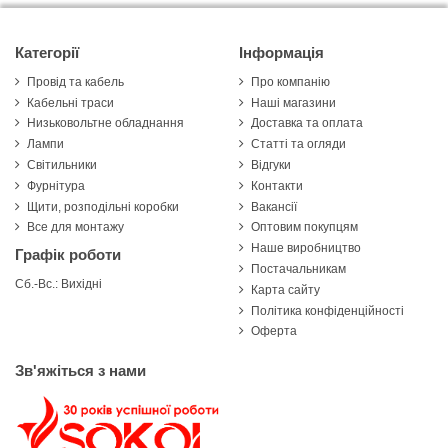
Категорії
Інформація
Провід та кабель
Про компанію
Кабельні траси
Наші магазини
Низьковольтне обладнання
Доставка та оплата
Лампи
Статті та огляди
Світильники
Відгуки
Фурнітура
Контакти
Щити, розподільні коробки
Вакансії
Все для монтажу
Оптовим покупцям
Наше виробництво
Графік роботи
Постачальникам
Сб.-Вс.: Вихідні
Карта сайту
Політика конфіденційності
Оферта
Зв'яжіться з нами