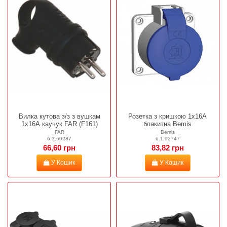
Вилка кутова з/з з вушкам
Розетка з кришкою 1х16А
1х16А каучук FAR (F161)
блакитна Bemis
FAR
Bemis
6.3.69287
6.1.92747
66,60 грн
83,82 грн
У Кошик
У Кошик