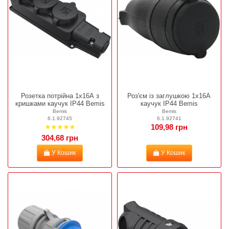
Розетка потрійна 1х16А з
Роз'єм із заглушкою 1х16А
кришками каучук IP44 Bemis
каучук IP44 Bemis
Bemis
Bemis
6.1.92745
6.1.92741
109,98 грн
304,68 грн
У Кошик
У Кошик