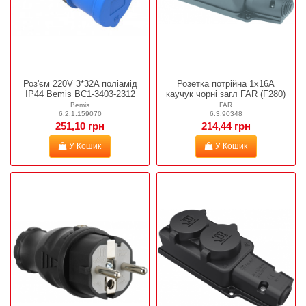
Роз'єм 220V 3*32A поліамід
Розетка потрійна 1х16А
IP44 Bemis BC1-3403-2312
каучук чорні загл FAR (F280)
Bemis
FAR
6.2.1.159070
6.3.90348
251,10 грн
214,44 грн
У Кошик
У Кошик