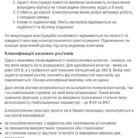
Захист. Конструкція повністю виключає можливість потрапляння
всередину корпусу не тільки рідини (бензину, води), а й пилу.
Стійкість до корозії. Електросилова вилка добре витримує роботу
у складних умовах.
Клеми із лудженої міді. Якість матеріалу відбивається на
надійності та безпеці з'єднання.
Усі вищезгадані конструкційні особливості відбиваються на легкості та
швидкості монтажу електротехнічного пристосування. Підключення, як
показує практичний досвід, під силу рядовому електрику.
Класифікація силових роз'ємів
Одна з важливих ознак відмінності енергосилових розеток – напруга, на
яку вони можуть бути розраховані. Для однофазної розетки - межа на
рівні 250 В, а у трифазної цей показник збільшений до 380 В. Вибір якої
задіяти силовий роз'єм, залежить від особливостей пристроїв, що
підключаються. Ознака класифікації важлива, але не єдина.
Далі силові роз'єми розрізняються як за кількістю полюсів (контактів), так
і за номінальним струмом, на який вони розраховані. Також вплив
зовнішніх факторів, у розеток це виражено позначення ступеня пилу-
вологозахисту. Найпоширеніші параметри – це IP44 та IP67.
Електротехнічні пристрої, купити які в Україні нескладно, пропонуються в
наступній класифікації:
за способом монтажу: з відкритою або прихованою установкою;
за принципом використання: переносні або стаціонарні;
за ступенем захисту: від пилу та вологи (у маркуванні вказано два