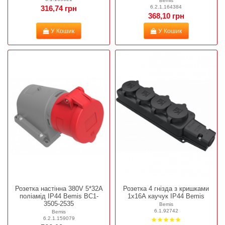
Bemis
6.2.1.164384
316,74 грн
368,10 грн
У Кошик
У Кошик
Розетка настінна 380V 5*32A
Розетка 4 гнізда з кришками
поліамід IP44 Bemis BC1-
1х16А каучук IP44 Bemis
3505-2535
Bemis
6.1.92742
Bemis
6.2.1.159079