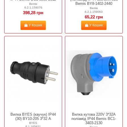
Bemis BY8-1402-2440
Bemis
6.2.1.159076
Bemis
6.2.1.159063
398,28 грн
65,22 грн
У Кошик
У Кошик
Вилка BYES (каучук) IP44
Вилка кутова 220V 3*32A
(30) BY10-205 3*32 А
поліамід IP44 Bemis BC1-
3403-2130
BYES
6.1.165621