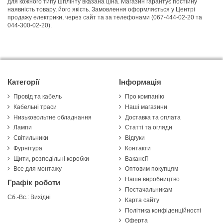
для кожного типу шплінту вказана ціна. Магазин гарантує постійну
наявність товару, його якість. Замовлення оформляється у Центрі
продажу електрики, через сайт та за телефонами (067-444-02-20 та
044-300-02-20).
Категорії
Інформація
Провід та кабель
Про компанію
Кабельні траси
Наші магазини
Низьковольтне обладнання
Доставка та оплата
Лампи
Статті та огляди
Світильники
Відгуки
Фурнітура
Контакти
Щити, розподільні коробки
Вакансії
Все для монтажу
Оптовим покупцям
Наше виробництво
Графік роботи
Постачальникам
Сб.-Вс.: Вихідні
Карта сайту
Політика конфіденційності
Оферта