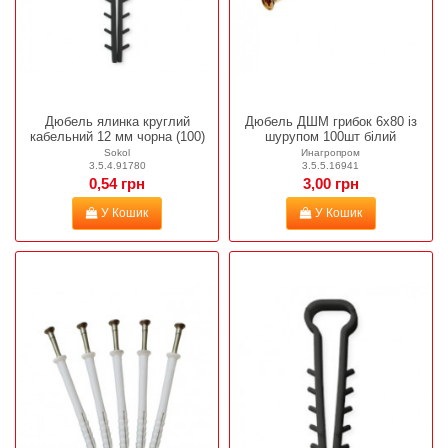
Дюбель ялинка круглий
Дюбель ДШМ грибок 6х80 із
кабельний 12 мм чорна (100)
шурупом 100шт білий
Sokol
Инагропром
3.5.4.91780
3.5.5.16941
0,54 грн
3,00 грн
У Кошик
У Кошик