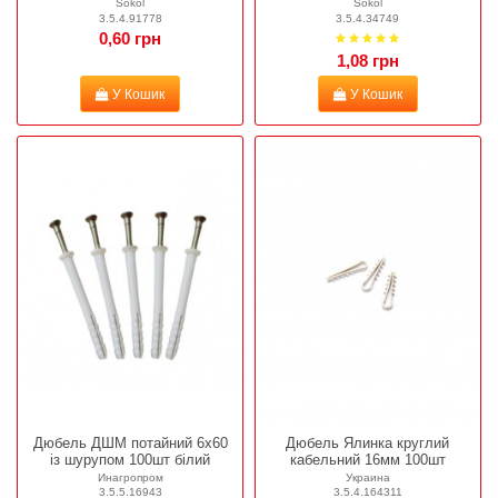
Sokol
Sokol
3.5.4.91778
3.5.4.34749
0,60 грн
1,08 грн
У Кошик
У Кошик
Дюбель ДШМ потайний 6х60
Дюбель Ялинка круглий
із шурупом 100шт білий
кабельний 16мм 100шт
Инагропром
Украина
3.5.5.16943
3.5.4.164311