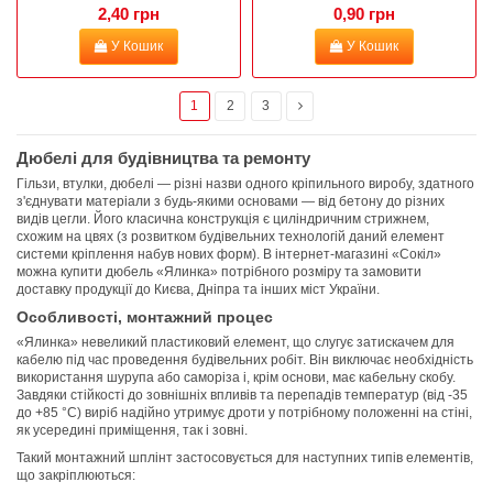
2,40 грн
0,90 грн
У Кошик
У Кошик
1
2
3
Дюбелі для будівництва та ремонту
Гільзи, втулки, дюбелі — різні назви одного кріпильного виробу, здатного
з'єднувати матеріали з будь-якими основами — від бетону до різних
видів цегли. Його класична конструкція є циліндричним стрижнем,
схожим на цвях (з розвитком будівельних технологій даний елемент
системи кріплення набув нових форм). В інтернет-магазині «Сокіл»
можна купити дюбель «Ялинка» потрібного розміру та замовити
доставку продукції до Києва, Дніпра та інших міст України.
Особливості, монтажний процес
«Ялинка» невеликий пластиковий елемент, що слугує затискачем для
кабелю під час проведення будівельних робіт. Він виключає необхідність
використання шурупа або саморіза і, крім основи, має кабельну скобу.
Завдяки стійкості до зовнішніх впливів та перепадів температур (від -35
до +85 °C) виріб надійно утримує дроти у потрібному положенні на стіні,
як усередині приміщення, так і зовні.
Такий монтажний шплінт застосовується для наступних типів елементів,
що закріплюються: