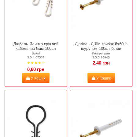
Дюбель Ялинка круглий
Дюбель ДШМ грибок 6х60 із
кабельний 8мм 100шт
шурупом 100шт білий
Sokol
Инагропром
3.5.4.67533
3.5.5.16940
2,40 грн
0,60 грн
У Кошик
У Кошик