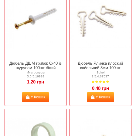
Дюбель ДШМ грибок 6х40 із
Дюбель Ялинка плоский
шурупом 100шт білий
кабельний 8мм 100шт
Инагропром
Sokol
3.5.5.16939
3.5.4.67537
1,20 грн
0,48 грн
У Кошик
У Кошик