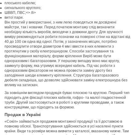
плоського кабелю;
сигнального круглого;
ШВВП, ПВС;<> /li>
витої пари.
Він простий у використанні, з ним легко поводяться як досвідчені
майстри, так і новачки. Перед початком монтажу слід визначити
необхідну кількість виробів, виходячи з довжини дроту. Для зручності
виміру рекомендується робити позначки на поверхні стіни на відстані від
40 до 100 см одна від одної. Потім, у зазначених місцях, потрібно
просвердлити отвори діаметром 4 мм і ввести в них елементи з
протягнутим у скобу електрошнуром. Способи застосування та
функціонування матеріалу, форми кріплення Виріб може бути
одноразовим і багаторазовим. У першому випадку воно має круглу,
замкнуту форму, яка утримує всередині кабель. Під час роботи з
одноразовим фіксатором не можна провести заміну дроту без
заподіяння шкоди елементу кріплення. Структура багаторазового
дюбеля складніша, що дозволяє здійснювати заміну електрошнура без
впливу на затискач.
За зовнішнім виглядом продукція буває плоскою та круглою. Перший тип
підходить для фіксації плоских кабелів, гофро- та малої гладкостенной
труби. Другий застосовується в роботі з круглими проводами, а також
конструкціями, що підходять за формою.
Продаж в Україні
«Сокіл» займається продажем монтажної продукції та її доставкою в
повному обсязі. Транспортування здійснюється в усі населені пункти
країни. Види та розміри можна вивчити у каталозі, вказаному нижче. Там