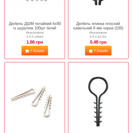
Дюбель ДШМ потайний 6х80
Дюбель ялинка плоский
із шурупом 100шт білий
кабельний 8 мм чорна (100)
Инагропром
Инагропром
3.5.5.16944
3.5.4.91781
1,86 грн
0,48 грн
У Кошик
У Кошик