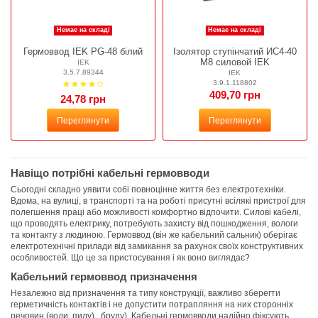
Немає на складі
Немає на складі
Гермоввод IEK PG-48 білий
Ізолятор ступінчатий ИС4-40
М8 силовой IEK
IEK
3.5.7.89344
IEK
3.9.1.118802
409,70 грн
24,78 грн
Переглянути
Переглянути
Навіщо потрібні кабельні гермовводи
Сьогодні складно уявити собі повноцінне життя без електротехніки.
Вдома, на вулиці, в транспорті та на роботі присутні всілякі пристрої для
полегшення праці або можливості комфортно відпочити. Силові кабелі,
що проводять електрику, потребують захисту від пошкодження, вологи
та контакту з людиною. Гермоввод (він же кабельний сальник) оберігає
електротехнічні прилади від замикання за рахунок своїх конструктивних
особливостей. Що це за пристосування і як воно виглядає?
Кабельний гермоввод призначення
Незалежно від призначення та типу конструкції, важливо зберегти
герметичність контактів і не допустити потрапляння на них сторонніх
речовин (води, пилу) , бруду). Кабельні гермовводи надійно фіксують