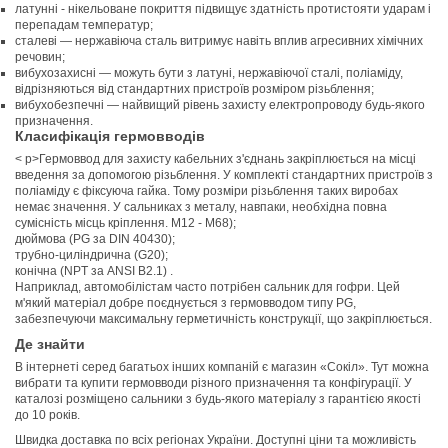
латунні - нікельоване покриття підвищує здатність протистояти ударам і
перепадам температур;
сталеві — нержавіюча сталь витримує навіть вплив агресивних хімічних
речовин;
вибухозахисні — можуть бути з латуні, нержавіючої сталі, поліаміду,
відрізняються від стандартних пристроїв розміром різьблення;
вибухобезпечні — найвищий рівень захисту електропроводу будь-якого
призначення.
Класифікація гермовводів
< p>Гермоввод для захисту кабельних з'єднань закріплюється на місці
введення за допомогою різьблення. У комплекті стандартних пристроїв з
поліаміду є фіксуюча гайка. Тому розміри різьблення таких виробах
немає значення. У сальниках з металу, навпаки, необхідна повна
сумісність місць кріплення. М12 - М68);
дюймова (PG за DIN 40430);
трубно-циліндрична (G20);
конічна (NPT за ANSI B2.1) .
Наприклад, автомобілістам часто потрібен сальник для гофри. Цей
м'який матеріал добре поєднується з гермовводом типу PG,
забезпечуючи максимальну герметичність конструкції, що закріплюється.
Де знайти
В інтернеті серед багатьох інших компаній є магазин «Сокіл». Тут можна
вибрати та купити гермовводи різного призначення та конфігурації. У
каталозі розміщено сальники з будь-якого матеріалу з гарантією якості
до 10 років.
Швидка доставка по всіх регіонах України. Доступні ціни та можливість