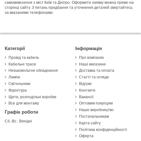
самовивезення з міст Київ та Дніпро. Оформити заявку можна прямо на
сторінці сайту. З питань придбання та уточнення деталей звертайтесь
за вказаними телефонами.
Категорії
Інформація
Провід та кабель
Про компанію
Кабельні траси
Наші магазини
Низьковольтне обладнання
Доставка та оплата
Лампи
Статті та огляди
Світильники
Відгуки
Фурнітура
Контакти
Щити, розподільні коробки
Вакансії
Все для монтажу
Оптовим покупцям
Наше виробництво
Графік роботи
Постачальникам
Сб.-Вс.: Вихідні
Карта сайту
Політика конфіденційності
Оферта