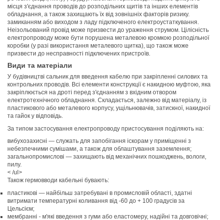
місця з'єднання проводів до розподільних щитів та інших елементів
обладнання, а також захищають їх від зовнішніх факторів ризику.
замиканням або виходом з ладу підключеного електроустаткування.
Неізольований провід може призвести до ураження струмом. Цілісність
електропроводу може бути порушена металевою кромкою розподільної
коробки (у разі використання металевого щитка), що також може
призвести до несправності підключених пристроїв.
Види та матеріали
У будівництві сальник для введення кабелю при закріпленні силових та
контрольних проводів. Всі елементи конструкції є накидною муфтою, яка
закріплюється на дроті перед з'єднанням з вхідним отвором
електротехнічного обладнання. Складається, залежно від матеріалу, із
пластикового або металевого корпусу, ущільнювачів, затискної, накидної
та гайок у відповідь.
За типом застосування електропроводу пристосування поділяють на:
вибухозахисні — служать для запобігання іскорам у приміщенні з
небезпечними сумішами, а також для облаштування заземлення;
загальнопромислові — захищають від механічних пошкоджень, вологи,
пилу.
< /ul>
Також гермовводи кабельні бувають:
пластикові — найбільш затребувані в промисловій області, здатні
витримати температурні коливання від -60 до + 100 градусів за
Цельсієм;
мембранні - м'які введення з гуми або еластомеру, надійні та довговічні;