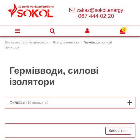
zakaz@sokol.energy
067 444 02 20
0
Електрика та електротовари
Все для монтажу
Гермівводи, силові
ізолятори
Гермівводи, силові
ізолятори
Фильтры
(10 продукты)
Виберіть