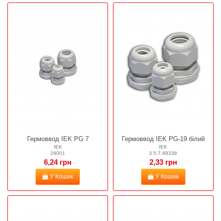
Гермоввод IEK PG 7
Гермоввод IEK PG-19 білий
IEK
IEK
28001
3.5.7.89338
6,24 грн
2,33 грн
У Кошик
У Кошик