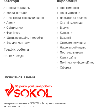
Категорії
Інформація
Провід та кабель
Про компанію
Кабельні траси
Наші магазини
Низьковольтне обладнання
Доставка та оплата
Лампи
Статті та огляди
Світильники
Відгуки
Фурнітура
Контакти
Щити, розподільні коробки
Вакансії
Все для монтажу
Оптовим покупцям
Наше виробництво
Графік роботи
Постачальникам
Сб.-Вс.: Вихідні
Карта сайту
Політика конфіденційності
Оферта
Зв'яжіться з нами
Інтернет-магазин «SOKOL»
Інтернет магазин