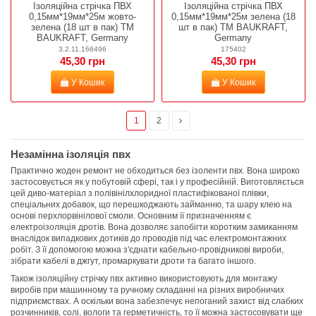
Ізоляційна стрічка ПВХ
Ізоляційна стрічка ПВХ
0,15мм*19мм*25м жовто-
0,15мм*19мм*25м зелена (18
зелена (18 шт в пак) TM
шт в пак) TM BAUKRAFT,
BAUKRAFT, Germany
Germany
3.2.11.166496
175402
45,30 грн
45,30 грн
У Кошик
У Кошик
1
2
Незамінна ізоляція пвх
Практично жоден ремонт не обходиться без ізоленти пвх. Вона широко
застосовується як у побутовій сфері, так і у професійній. Виготовляється
цей диво-матеріал з полівінілхлоридної пластифікованої плівки,
спеціальних добавок, що перешкоджають займанню, та шару клею на
основі перхлорвінілової смоли. Основним її призначенням є
електроізоляція дротів. Вона дозволяє запобігти коротким замиканням
внаслідок випадкових дотиків до проводів під час електромонтажних
робіт. З її допомогою можна з'єднати кабельно-провідникові вироби,
зібрати кабелі в джгут, промаркувати дроти та багато іншого.
Також ізоляційну стрічку пвх активно використовують для монтажу
виробів при машинному та ручному складанні на різних виробничих
підприємствах. А оскільки вона забезпечує непоганий захист від слабких
розчинників, солі, вологи та герметичність, то її можна застосовувати ще