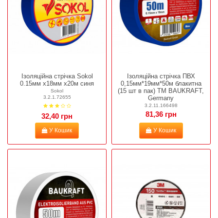
Ізоляційна стрічка Sokol
Ізоляційна стрічка ПВХ
0.15мм х18мм х20м синя
0,15мм*19мм*50м блакитна
(15 шт в пак) TM BAUKRAFT,
Sokol
Germany
3.2.1.72655
3.2.11.166498
81,36 грн
32,40 грн
У Кошик
У Кошик