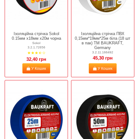
Ізоляційна стрічка Sokol
Ізоляційна стрічка ПВХ
0.15мм х18мм х20м чорна
0,15мм*19мм*25м біла (18 шт
в пак) TM BAUKRAFT,
Sokol
Germany
3.2.1.72656
3.2.11.166492
45,30 грн
32,40 грн
У Кошик
У Кошик