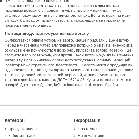
5 м – для спеціального призначення.
Також при виборі слід врахувати, що якісна стрічка відрізняється
гладкішою поверхнею, гарною тягучістю, щільним приляганням до
втулки, а також відсутністю неприємного запаху. Вона не повинна мати
складок, бульбашок, тріщин, отворів, а також надривів на кромках та
пропусків клейового шару.
Поради щодо застосування матеріалу
Обмежуватися одним мотком не варто. Краще придбати 3 або 4 штуки.
Перед нанесенням матеріалу поверхню потрібно очистити і знежирити,
оскільки він не приклеюється до жирної, пилової та вологої поверхні. Це
стосується всіх поверхонь, крім дротів. Також потрібно уникати зіткнення
матеріалу з розчинниками органічного походження, оскільки через цей
ізолятор може втратити свої властивості. . В асортименті є продукція як
від вітчизняного, так і від імпортного виробників. Різної ширини, довжини
та кольору (білий, синій, зелений, червоний, чорний). Абсолютно всі
товари відповідають вимогам ДСТУ 16214-86. Купити можна оптом та в
роздріб. Доставка у Дніпро, Київ та інші населені пункти України.
Категорії
Інформація
Провід та кабель
Про компанію
Кабельні траси
Наші магазини