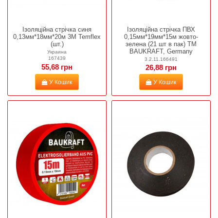
Ізоляційна стрічка синя
Ізоляційна стрічка ПВХ
0,13мм*18мм*20м 3М Temflex
0,15мм*19мм*15м жовто-
(шт.)
зелена (21 шт в пак) TM
BAUKRAFT, Germany
Украина
167439
3.2.11.166491
55,68 грн
26,88 грн
У Кошик
У Кошик