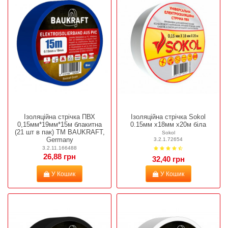
Ізоляційна стрічка ПВХ
Ізоляційна стрічка Sokol
0,15мм*19мм*15м блакитна
0.15мм х18мм х20м біла
(21 шт в пак) TM BAUKRAFT,
Sokol
Germany
3.2.1.72654
3.2.11.166488
26,88 грн
32,40 грн
У Кошик
У Кошик