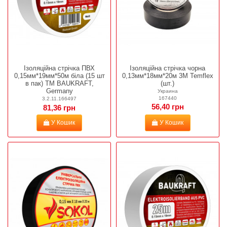
Ізоляційна стрічка ПВХ
Ізоляційна стрічка чорна
0,15мм*19мм*50м біла (15 шт
0,13мм*18мм*20м 3М Temflex
в пак) TM BAUKRAFT,
(шт.)
Germany
Украина
167440
3.2.11.166497
56,40 грн
81,36 грн
У Кошик
У Кошик