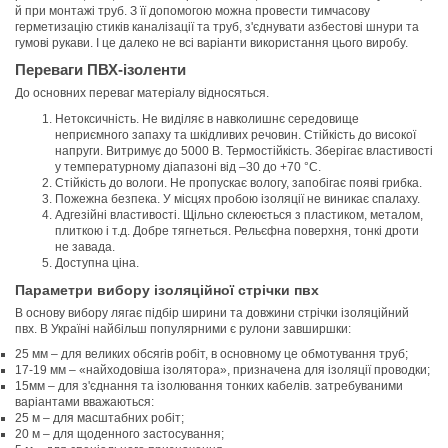
й при монтажі труб. З її допомогою можна провести тимчасову
герметизацію стиків каналізації та труб, з'єднувати азбестові шнури та
гумові рукави. І це далеко не всі варіанти використання цього виробу.
Переваги ПВХ-ізоленти
До основних переваг матеріалу відносяться.
Нетоксичність. Не виділяє в навколишнє середовище
неприємного запаху та шкідливих речовин. Стійкість до високої
напруги. Витримує до 5000 В. Термостійкість. Зберігає властивості
у температурному діапазоні від –30 до +70 °С.
Стійкість до вологи. Не пропускає вологу, запобігає появі грибка.
Пожежна безпека. У місцях пробою ізоляції не виникає спалаху.
Адгезійні властивості. Щільно склеюється з пластиком, металом,
плиткою і т.д. Добре тягнеться. Рельєфна поверхня, тонкі дроти
не завада.
Доступна ціна.
Параметри вибору ізоляційної стрічки пвх
В основу вибору лягає підбір ширини та довжини стрічки ізоляційний
пвх. В Україні найбільш популярними є рулони завширшки:
25 мм – для великих обсягів робіт, в основному це обмотування труб;
17-19 мм – «найходовіша ізолятора», призначена для ізоляції проводки;
15мм – для з'єднання та ізолювання тонких кабелів. затребуваними
варіантами вважаються:
25 м – для масштабних робіт;
20 м – для щоденного застосування;