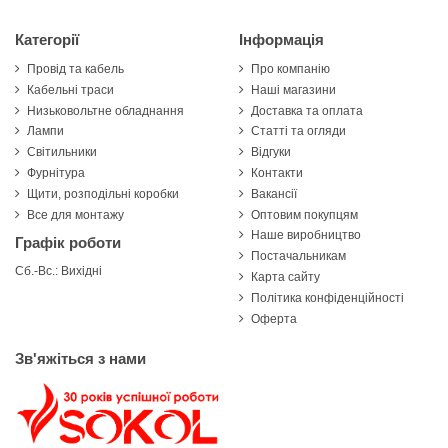
Категорії
Інформація
Провід та кабель
Про компанію
Кабельні траси
Наші магазини
Низьковольтне обладнання
Доставка та оплата
Лампи
Статті та огляди
Світильники
Відгуки
Фурнітура
Контакти
Щити, розподільні коробки
Вакансії
Все для монтажу
Оптовим покупцям
Наше виробництво
Графік роботи
Постачальникам
Сб.-Вс.: Вихідні
Карта сайту
Політика конфіденційності
Оферта
Зв'яжіться з нами