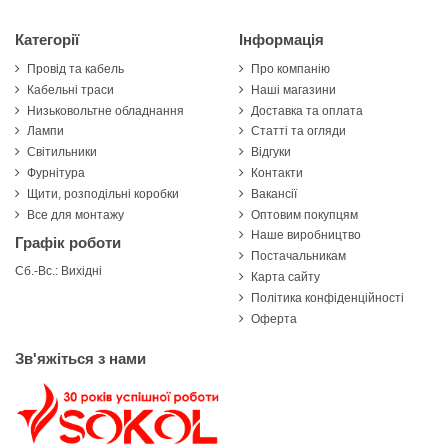
Категорії
Інформація
Провід та кабель
Про компанію
Кабельні траси
Наші магазини
Низьковольтне обладнання
Доставка та оплата
Лампи
Статті та огляди
Світильники
Відгуки
Фурнітура
Контакти
Щити, розподільні коробки
Вакансії
Все для монтажу
Оптовим покупцям
Наше виробництво
Графік роботи
Постачальникам
Сб.-Вс.: Вихідні
Карта сайту
Політика конфіденційності
Оферта
Зв'яжіться з нами