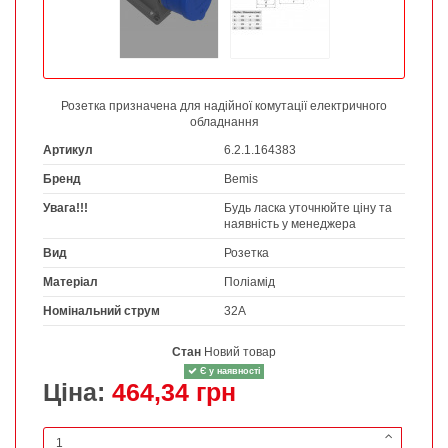
Розетка призначена для надійної комутації електричного
обладнання
Артикул
6.2.1.164383
Бренд
Bemis
Увага!!!
Будь ласка уточнюйте ціну та
наявність у менеджера
Вид
Розетка
Матеріал
Поліамід
Номінальний струм
32А
Стан
Новий товар
Є у наявності
Ціна:
464,34 грн