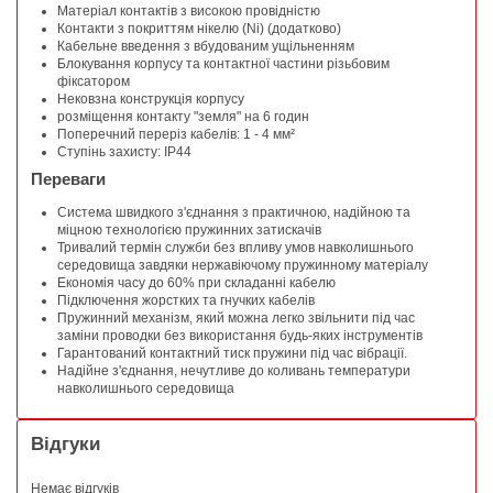
Матеріал контактів з високою провідністю
Контакти з покриттям нікелю (Ni) (додатково)
Кабельне введення з вбудованим ущільненням
Блокування корпусу та контактної частини різьбовим
фіксатором
Нековзна конструкція корпусу
розміщення контакту "земля" на 6 годин
Поперечний переріз кабелів: 1 - 4 мм²
Ступінь захисту: IP44
Переваги
Система швидкого з'єднання з практичною, надійною та
міцною технологією пружинних затискачів
Тривалий термін служби без впливу умов навколишнього
середовища завдяки нержавіючому пружинному матеріалу
Економія часу до 60% при складанні кабелю
Підключення жорстких та гнучких кабелів
Пружинний механізм, який можна легко звільнити під час
заміни проводки без використання будь-яких інструментів
Гарантований контактний тиск пружини під час вібрації.
Надійне з'єднання, нечутливе до коливань температури
навколишнього середовища
Відгуки
Немає відгуків