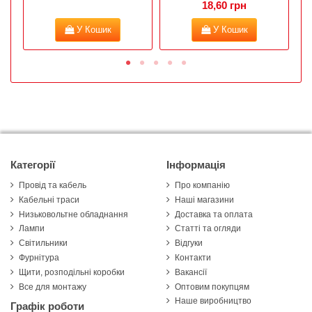
18,60 грн
У Кошик
У Кошик
Категорії
Інформація
Провід та кабель
Про компанію
Кабельні траси
Наші магазини
Низьковольтне обладнання
Доставка та оплата
Лампи
Статті та огляди
Світильники
Відгуки
Фурнітура
Контакти
Щити, розподільні коробки
Вакансії
Все для монтажу
Оптовим покупцям
Наше виробництво
Графік роботи