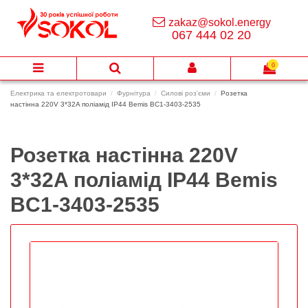
zakaz@sokol.energy
067 444 02 20
0
Електрика та електротовари
Фурнітура
Силові роз'єми
Розетка
настінна 220V 3*32A поліамід IP44 Bemis BC1-3403-2535
Розетка настінна 220V
3*32A поліамід IP44 Bemis
BC1-3403-2535