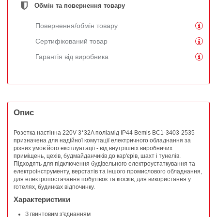
Обмін та повернення товару
Повернення/обмін товару
Сертифікований товар
Гарантія від виробника
Опис
Розетка настінна 220V 3*32A поліамід IP44 Bemis BC1-3403-2535
призначена для надійної комутації електричного обладнання за
різних умов його експлуатації - від внутрішніх виробничих
приміщень, цехів, будмайданчиків до кар'єрів, шахт і тунелів.
Підходять для підключення будівельного електроустаткування та
електроінструменту, верстатів та іншого промислового обладнання,
для електропостачання побутівок та кіосків, для використання у
готелях, будинках відпочинку.
Характеристики
З гвинтовим з'єднанням