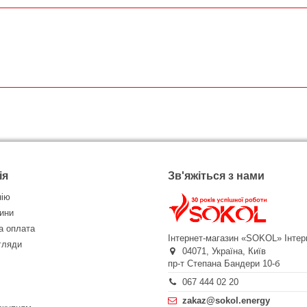
ія
Зв'яжіться з нами
нію
ини
а оплата
Інтернет-магазин «SOKOL»
Інтер
огляди
04071,
Україна,
Київ
пр-т Степана Бандери 10-б
067 444 02 20
zakaz@sokol.energy