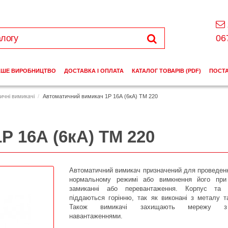
06
АШЕ ВИРОБНИЦТВО
ДОСТАВКА І ОПЛАТА
КАТАЛОГ ТОВАРІВ (PDF)
ПОСТ
ичні вимикачі
Автоматичний вимикач 1Р 16А (6кА) ТМ 220
Р 16А (6кА) ТМ 220
Автоматичний вимикач призначений для проведен
нормальному режимі або вимкнення його при
замиканні або перевантаження. Корпус та 
піддаються горінню, так як виконані з металу т
Також вимикачі захищають мережу з
навантаженнями.