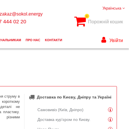
Українська
zakaz@sokol.energy
0
7 444 02 20
Порожній кошик
Увійти
АЧАЛЬНИКАМ
ПРО НАС
КОНТАКТИ
ня струму в
Доставка по Києву, Дніпру та Україні
 короткому
деталі не
Самовивіз (Київ, Дніпро)
а пластику.
 різними
Доставка кур'єром по Києву.