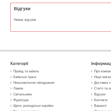
Відгуки
Немає відгуків
Категорії
Інформац
Провід та кабель
Про компа
Кабельні траси
Наші магаз
Низьковольтне обладнання
Доставка т
Лампи
Статті та 
Світильники
Відгуки
Фурнітура
Контакти
Щити, розподільні коробки
Вакансії