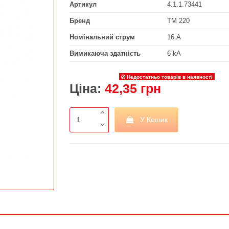
Артикул
4.1.1.73441
Бренд
ТМ 220
Номінальний струм
16 А
Вимикаюча здатність
6 kA
Недостатньо товарів в наявності
Ціна:
42,35 грн
У Кошик