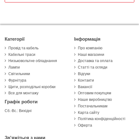
Категорії
Інформація
Провід та кабель
Про компанію
Кабельні траси
Наші магазини
Низьковольтне обладнання
Доставка та оплата
Лампи
Статті та огляди
Світильники
Відгуки
Фурнітура
Контакти
Щити, розподільні коробки
Вакансії
Все для монтажу
Оптовим покупцям
Наше виробництво
Графік роботи
Постачальникам
Сб.-Вс.: Вихідні
Карта сайту
Політика конфіденційності
Оферта
Зв'яжіться з нами