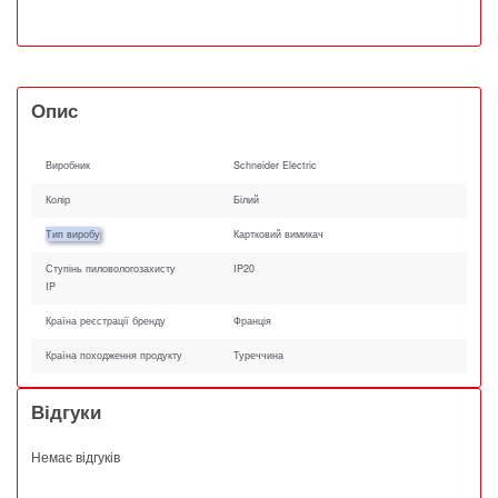
Опис
Виробник
Schneider Electric
Колір
Білий
Тип виробу
Картковий вимикач
Ступінь пиловологозахисту
IP20
IP
Країна реєстрації бренду
Франція
Країна походження продукту
Туреччина
Відгуки
Немає відгуків