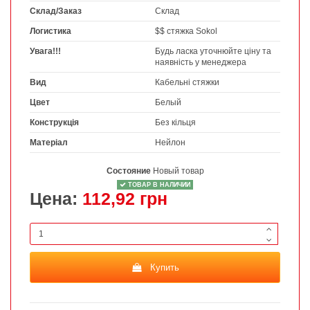
Склад/Заказ
Склад
Логистика
$$ стяжка Sokol
Увага!!!
Будь ласка уточнюйте ціну та
наявність у менеджера
Вид
Кабельні стяжки
Цвет
Белый
Конструкція
Без кільця
Матеріал
Нейлон
Состояние
Новый товар
ТОВАР В НАЛИЧИИ
Цена:
112,92 грн
Купить