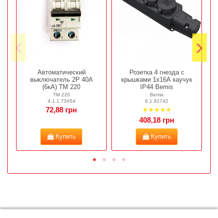
Автоматический
Розетка 4 гнезда с
К
выключатель 2Р 40А
крышками 1х16А каучук
(6кА) ТМ 220
IP44 Bemis
ТМ 220
Bemis
4.1.1.73454
6.1.92742
72,88 грн
408,18 грн
Купить
Купить