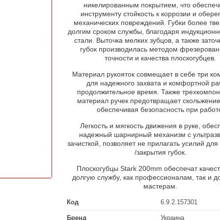
никелированным покрытием, что обеспеч
инструменту стойкость к коррозии и оберег
механических повреждений. Губки более тве
долгим сроком службы, благодаря индукционн
стали. Выточка мелких зубцов, а также заточ
губок производилась методом фрезерован
точности и качества плоскогубцев.
Материал рукояток совмещает в себе три ко
для надежного захвата и комфортной р
продолжительное время. Также трехкомпо
материал ручек предотвращает скольжение 
обеспечивая безопасность при работ
Легкость и мягкость движения в руке, обес
надежный шарнирный механизм с ультразв
зачисткой, позволяет не прилагать усилий для
/закрытия губок.
Плоскогубцы Stark 200mm обеспечат качес
долгую службу, как профессионалам, так и 
мастерам.
Код
6.9.2.157301
Бренд
Украина