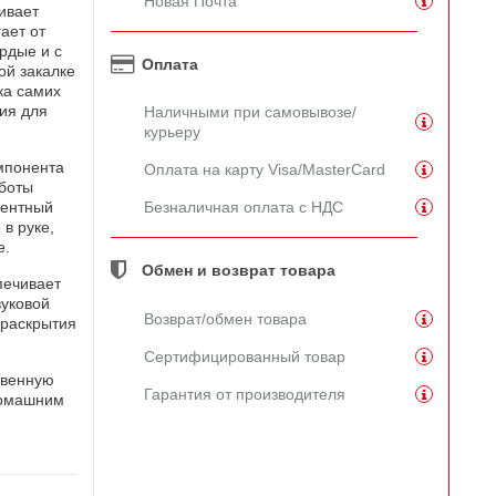
Новая Почта
ивает
ает от
рдые и с
Оплата
ой закалке
ка самих
ия для
Наличными при самовывозе/
курьеру
мпонента
Оплата на карту Visa/MasterCard
аботы
Безналичная оплата с НДС
нентный
в руке,
е.
Обмен и возврат товара
печивает
уковой
Возврат/обмен товара
 раскрытия
Сертифицированный товар
твенную
Гарантия от производителя
домашним