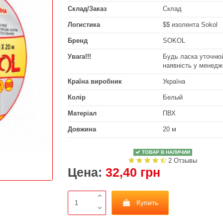
Склад/Заказ
Склад
Логистика
$$ изолента Sokol
Бренд
SOKOL
Увага!!!
Будь ласка уточнюй
наявність у менедж
Країна виробник
Україна
Колір
Белый
Матеріал
ПВХ
Довжина
20 м
ТОВАР В НАЛИЧИИ
2 Отзывы
Цена:
32,40 грн
Купить