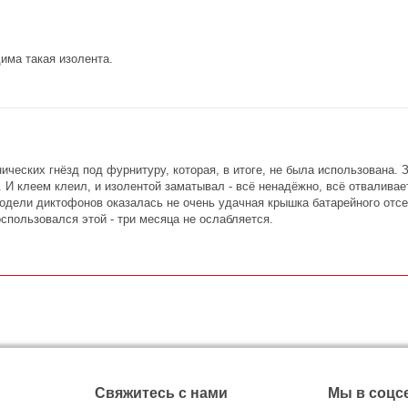
има такая изолента.
ческих гнёзд под фурнитуру, которая, в итоге, не была использована. За
 И клеем клеил, и изолентой заматывал - всё ненадёжно, всё отваливает
дели диктофонов оказалась не очень удачная крышка батарейного отсека
спользовался этой - три месяца не ослабляется.
Свяжитесь с нами
Мы в соцс