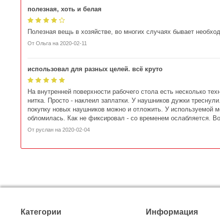
полезная, хоть и белая
Полезная вещь в хозяйстве, во многих случаях бывает необход
От
Ольга
на
2020-02-11
использовал для разных целей. всё круто
На внутренней поверхности рабочего стола есть несколько техни
нитка. Просто - наклеил заплатки. У наушников дужки треснули.
покупку новых наушников можно и отложить. У используемой мо
обломилась. Как не фиксировал - со временем ослабляется. Во
От
руслан
на
2020-02-04
Категории
Информация