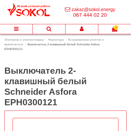
zakaz@sokol.energy
067 444 02 20
0
Электрика и электротовары
Фурнитура
Встраиваемые розетки и
выключатели
Выключатель 2-клавишный белый Schneider Asfora
EPH0300121
Выключатель 2-
клавишный белый
Schneider Asfora
EPH0300121