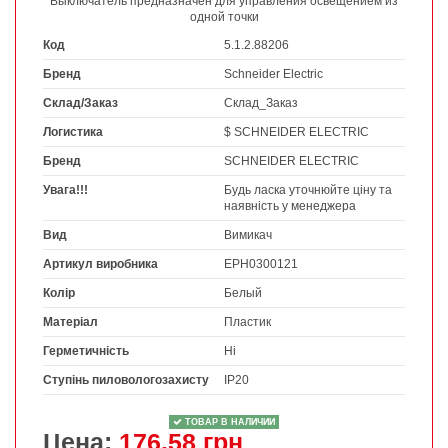
Выключатель предназначен для управления освещением из
одной точки
Код
5.1.2.88206
Бренд
Schneider Electric
Склад/Заказ
Склад_Заказ
Логистика
$ SCHNEIDER ELECTRIC
Бренд
SCHNEIDER ELECTRIC
Увага!!!
Будь ласка уточнюйте ціну та
наявність у менеджера
Вид
Вимикач
Артикул виробника
EPH0300121
Колір
Белый
Матеріал
Пластик
Герметичність
Ні
Ступінь пиловологозахисту
IP20
ТОВАР В НАЛИЧИИ
Цена:
176,58 грн