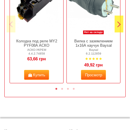
Нет на складе
Колодка под реле МY2
Вилка с заземлением
Р
PYF08A АСКО
1х16А каучук Baysal
АСКО-УКРЕМ
Baysal
4.4.2.74858
6.2.112859
63,66 грн
49,92 грн
Купить
Просмотр