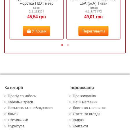
жорстка ПВХ, метр
16А (6кА) Титан
Sokol
Титан
2.1.113354
4.1.2.73473
45,54 грн
49,01 грн
У Кошик
Переглянути
Категорії
Інформація
Провід та кабель
Про компанію
Кабельні траси
Наші магазини
Низьковольтне обладнання
Доставка та оплата
Лампи
Статті та огляди
Світильники
Відгуки
Фурнітура
Контакти