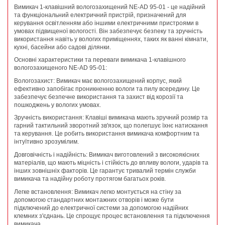
Вимикач 1-клавішний вологозахищений NE-AD 95-01 - це надійний
та функціональний електричний пристрій, призначений для
керування освітленням або іншими електричними пристроями в
умовах підвищеної вологості. Він забезпечує безпеку та зручність
використання навіть у вологих приміщеннях, таких як ванні кімнати,
кухні, басейни або садові ділянки.
Основні характеристики та переваги вимикача 1-клавішного
вологозахищеного NE-AD 95-01:
Вологозахист: Вимикач має вологозахищений корпус, який
ефективно запобігає проникненню вологи та пилу всередину. Це
забезпечує безпечне використання та захист від корозії та
пошкоджень у вологих умовах.
Зручність використання: Клавіші вимикача мають зручний розмір та
гарний тактильний зворотний зв'язок, що полегшує їхнє натискання
та керування. Це робить використання вимикача комфортним та
інтуїтивно зрозумілим.
Довговічність і надійність: Вимикач виготовлений з високоякісних
матеріалів, що мають міцність і стійкість до впливу вологи, ударів та
інших зовнішніх факторів. Це гарантує тривалий термін служби
вимикача та надійну роботу протягом багатьох років.
Легке встановлення: Вимикач легко монтується на стіну за
допомогою стандартних монтажних отворів і може бути
підключений до електричної системи за допомогою надійних
клемних з'єднань. Це спрощує процес встановлення та підключення
вимикача.