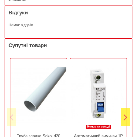
Відгуки
Немає відгуків
Супутні товари
Немає на складі
Труба гладка Sokol d20
Автоматичний вимикач 1Р
В