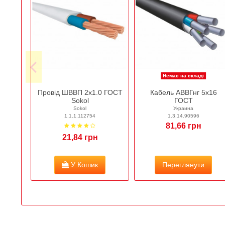
Немає на складі
Провід ШВВП 2х1.0 ГОСТ
Кабель АВВГнг 5х16
Sokol
ГОСТ
Sokol
Украина
1.1.1.112754
1.3.14.90596
81,66 грн
21,84 грн
У Кошик
Переглянути