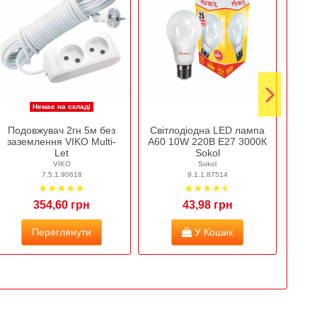
Немає на складі
Подовжувач 2гн 5м без
Світлодіодна LED лампа
Каб
заземлення VIKO Multi-
A60 10W 220В E27 3000К
Ca
Let
Sokol
P
VIKO
Sokol
7.5.1.90618
9.1.1.87514
354,60 грн
43,98 грн
Переглянути
У Кошик