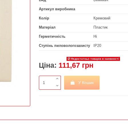
Артикул виробника
Колір
Кремовий
Матеріал
Пластик
Герметичність
Ні
Ступінь пиловологозахисту
IP20
Недостатньо товарів в наявності
Ціна:
111,67 грн
У Кошик