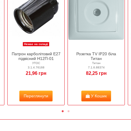
Немає на складі
Патрон карболітовий Е27
Розетка TV IP20 біла
підвісний Н12П-01
Титан
УТОС
Титан
3.1.4.76168
7.1.6.88374
21,96 грн
82,25 грн
Переглянути
У Кошик