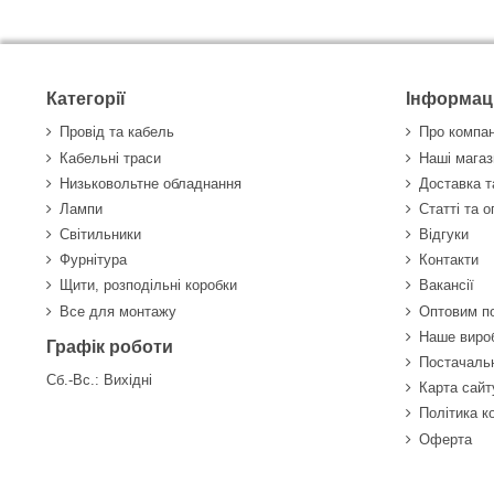
Категорії
Інформац
Провід та кабель
Про компа
Кабельні траси
Наші магаз
Низьковольтне обладнання
Доставка т
Лампи
Статті та 
Світильники
Відгуки
Фурнітура
Контакти
Щити, розподільні коробки
Вакансії
Все для монтажу
Оптовим п
Наше виро
Графік роботи
Постачаль
Сб.-Вс.: Вихідні
Карта сайт
Політика к
Оферта