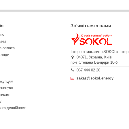
ія
Зв'яжіться з нами
нію
ини
а оплата
Інтернет-магазин «SOKOL»
Інтер
огляди
04071,
Україна,
Київ
пр-т Степана Бандери 10-б
067 444 02 20
zakaz@sokol.energy
окупцям
бництво
никам
у
онфіденційності