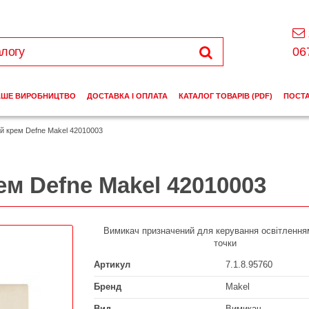
06
АШЕ ВИРОБНИЦТВО
ДОСТАВКА І ОПЛАТА
КАТАЛОГ ТОВАРІВ (PDF)
ПОСТ
й крем Defne Makel 42010003
м Defne Makel 42010003
Вимикач призначений для керування освітленням
точки
Артикул
7.1.8.95760
Бренд
Makel
Вид
Вимикач