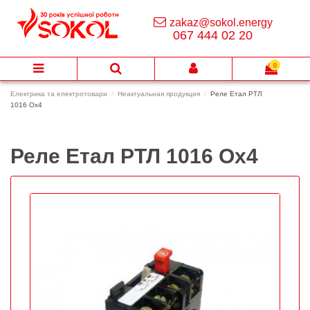
zakaz@sokol.energy
067 444 02 20
0
Електрика та електротовари
Неактуальная продукция
Реле Етал РТЛ
1016 Ох4
Реле Етал РТЛ 1016 Ох4