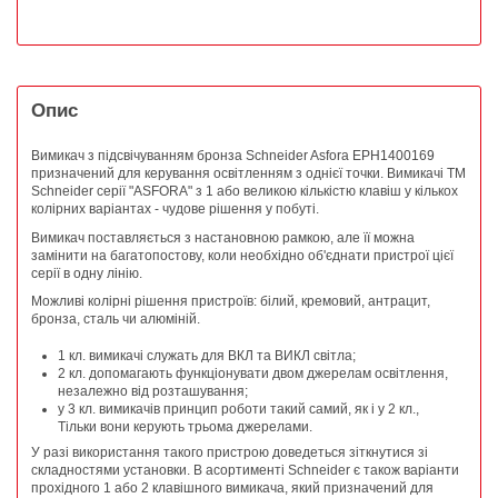
Опис
Вимикач з підсвічуванням бронза Schneider Asfora EPH1400169
призначений для керування освітленням з однієї точки. Вимикачі ТМ
Schneider серії "ASFORA" з 1 або великою кількістю клавіш у кількох
колірних варіантах - чудове рішення у побуті.
Вимикач поставляється з настановною рамкою, але її можна
замінити на багатопостову, коли необхідно об'єднати пристрої цієї
серії в одну лінію.
Можливі колірні рішення пристроїв: білий, кремовий, антрацит,
бронза, сталь чи алюміній.
1 кл. вимикачі служать для ВКЛ та ВИКЛ світла;
2 кл. допомагають функціонувати двом джерелам освітлення,
незалежно від розташування;
у 3 кл. вимикачів принцип роботи такий самий, як і у 2 кл.,
Тільки вони керують трьома джерелами.
У разі використання такого пристрою доведеться зіткнутися зі
складностями установки. В асортименті Schneider є також варіанти
прохідного 1 або 2 клавішного вимикача, який призначений для