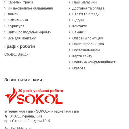
Кабельні траси
Наші магазини
Низьковольтне обладнання
Доставка та оплата
Лампи
Статті та огляди
Світильники
Відгуки
Фурнітура
Контакти
Щити, розподільні коробки
Вакансії
Все для монтажу
Оптовим покупцям
Наше виробництво
Графік роботи
Постачальникам
Сб.-Вс.: Вихідні
Карта сайту
Політика конфіденційності
Оферта
Зв'яжіться з нами
Інтернет-магазин «SOKOL»
Інтернет магазин
04071,
Україна,
Київ
пр-т Степана Бандери 10-б
067 444 02 20