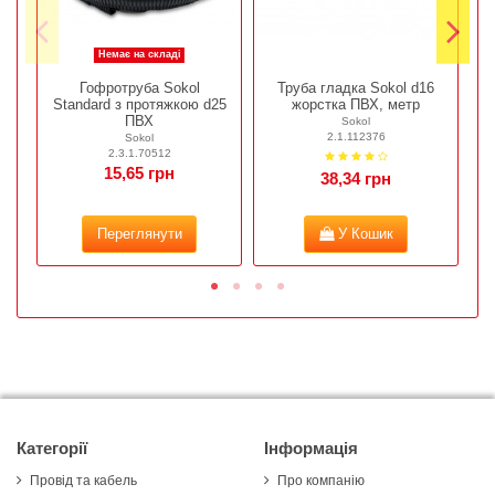
Немає на складі
Гофротруба Sokol
Труба гладка Sokol d16
Standard з протяжкою d25
жорстка ПВХ, метр
ПВХ
Sokol
2.1.112376
Sokol
2.3.1.70512
15,65 грн
38,34 грн
Переглянути
У Кошик
Категорії
Інформація
Провід та кабель
Про компанію