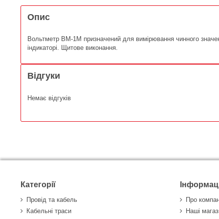
Опис
Вольтметр ВМ-1М призначений для вимірювання чинного значенн
індикаторі. Щитове виконання.
Відгуки
Немає відгуків
Категорії
Інформац
Провід та кабель
Про компа
Кабельні траси
Наші магаз