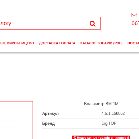
06
АШЕ ВИРОБНИЦТВО
ДОСТАВКА І ОПЛАТА
КАТАЛОГ ТОВАРІВ (PDF)
ПОСТ
М
Вольтметр ВМ-1М
Артикул
4.5.1.158852
Бренд
DigiTOP
Недостатньо товарів в наявності