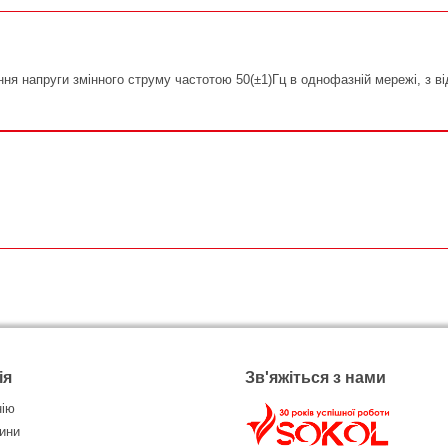
я напруги змінного струму частотою 50(±1)Гц в однофазній мережі, з 
ія
Зв'яжіться з нами
нію
ини