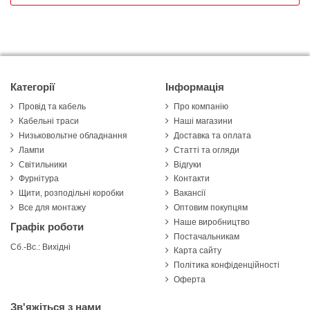
Категорії
Інформація
Провід та кабель
Про компанію
Кабельні траси
Наші магазини
Низьковольтне обладнання
Доставка та оплата
Лампи
Статті та огляди
Світильники
Відгуки
Фурнітура
Контакти
Щити, розподільні коробки
Вакансії
Все для монтажу
Оптовим покупцям
Наше виробництво
Графік роботи
Постачальникам
Сб.-Вс.: Вихідні
Карта сайту
Політика конфіденційності
Оферта
Зв'яжіться з нами