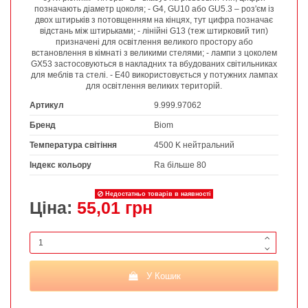
позначають діаметр цоколя; - G4, GU10 або GU5.3 – роз'єм із
двох штирьків з потовщенням на кінцях, тут цифра позначає
відстань між штирьками; - лінійні G13 (теж штирковий тип)
призначені для освітлення великого простору або
встановлення в кімнаті з великими стелями; - лампи з цоколем
GX53 застосовуються в накладних та вбудованих світильниках
для меблів та стелі. - Е40 використовується у потужних лампах
для освітлення великих територій.
Артикул
9.999.97062
Бренд
Biom
Температура світіння
4500 K нейтральний
Індекс кольору
Ra більше 80
Недостатньо товарів в наявності
Ціна:
55,01 грн
У Кошик