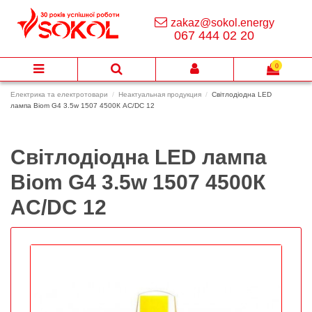
zakaz@sokol.energy
067 444 02 20
0
Електрика та електротовари
Неактуальная продукция
Світлодіодна LED
лампа Biom G4 3.5w 1507 4500К AC/DC 12
Світлодіодна LED лампа
Biom G4 3.5w 1507 4500К
AC/DC 12