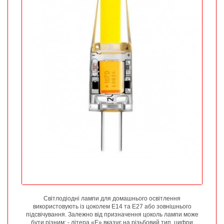
Світлодіодні лампи для домашнього освітлення
використовують із цоколем Е14 та Е27 або зовнішнього
підсвічування. Залежно від призначення цоколь лампи може
бути різним: - літера «Е» вказує на різьбовий тип, цифри