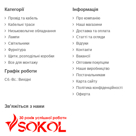
Категорії
Інформація
Провід та кабель
Про компанію
Кабельні траси
Наші магазини
Низьковольтне обладнання
Доставка та оплата
Лампи
Статті та огляди
Світильники
Відгуки
Фурнітура
Контакти
Щити, розподільні коробки
Вакансії
Все для монтажу
Оптовим покупцям
Наше виробництво
Графік роботи
Постачальникам
Сб.-Вс.: Вихідні
Карта сайту
Політика конфіденційності
Оферта
Зв'яжіться з нами