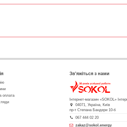
ія
Зв'яжіться з нами
нію
ини
а оплата
Інтернет-магазин «SOKOL»
Інтер
огляди
04071,
Україна,
Київ
пр-т Степана Бандери 10-б
067 444 02 20
zakaz@sokol.energy