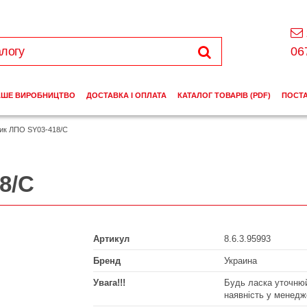
06
АШЕ ВИРОБНИЦТВО
ДОСТАВКА І ОПЛАТА
КАТАЛОГ ТОВАРІВ (PDF)
ПОСТ
ник ЛПО SY03-418/C
8/C
Артикул
8.6.3.95993
Бренд
Украина
Увага!!!
Будь ласка уточнюй
наявність у менедж