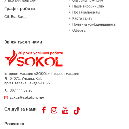
Все для монтажу
Оптовим покупцям
Наше виробництво
Графік роботи
Постачальникам
Сб.-Вс.: Вихідні
Карта сайту
Політика конфіденційності
Оферта
Зв'яжіться з нами
Інтернет-магазин «SOKOL»
Інтернет магазин
04071,
Україна,
Київ
пр-т Степана Бандери 10-б
067 444 02 20
zakaz@sokol.energy
Слідуй за нами
Розсилка