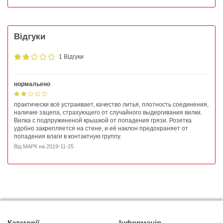
Відгуки
1 Відгуки
нормальено
практически всё устраивает, качество литья, плотность соединения,
наличие зацепа, страхующего от случайного выдергивания вилки.
Вилка с подпружиненой крышкой от попадения грязи. Розетка
удобно закрепляется на стене, и её наклон предохраняет от
попадения влаги в контактную группу.
Від
МАРК
на
2019-11-25
Категорії
Інформація