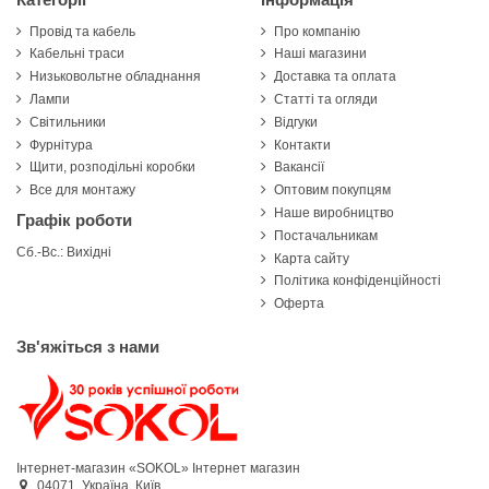
Провід та кабель
Про компанію
Кабельні траси
Наші магазини
Низьковольтне обладнання
Доставка та оплата
Лампи
Статті та огляди
Світильники
Відгуки
Фурнітура
Контакти
Щити, розподільні коробки
Вакансії
Все для монтажу
Оптовим покупцям
Наше виробництво
Графік роботи
Постачальникам
Сб.-Вс.: Вихідні
Карта сайту
Політика конфіденційності
Оферта
Зв'яжіться з нами
Інтернет-магазин «SOKOL»
Інтернет магазин
04071,
Україна,
Київ