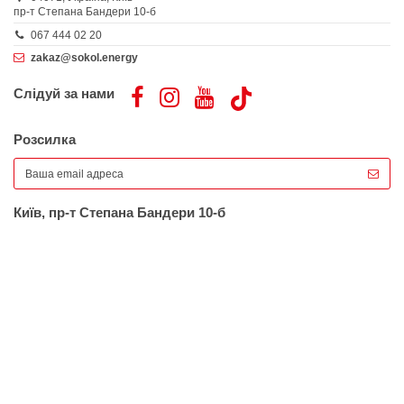
пр-т Степана Бандери 10-б
067 444 02 20
zakaz@sokol.energy
Слідуй за нами
Розсилка
Київ, пр-т Степана Бандери 10-б