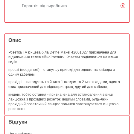
Гарантія від виробника
Опис
Розетка TV кінцева біла Defne Makel 42001027 призначена для
підключення телевізійної техніки. Розетки поділяються на кілька
видів:
прості (поодинокі) – стануть у пригоді для одного телевізора з
одним кабелем;
прохідні – нагадують трійник з 1 входом та 2-ма виходами, один з
яких призначений для відеопристрою, другий для кабелю;
кінцеві, тобто остання - призначена для встановлення в кінці
ланцюжка з прохідних розеток, іншими словами, будь-який
прохідний розеточний ланцюг повинен завершуватися кінцевою
розеткою.
Відгуки