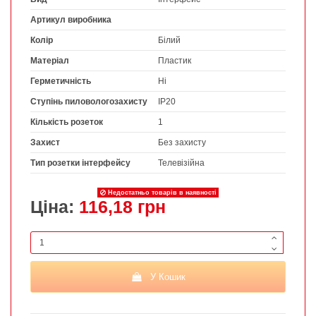
Артикул виробника
Колір
Білий
Матеріал
Пластик
Герметичність
Ні
Ступінь пиловологозахисту
IP20
Кількість розеток
1
Захист
Без захисту
Тип розетки інтерфейсу
Телевізійна
Недостатньо товарів в наявності
Ціна:
116,18 грн
У Кошик