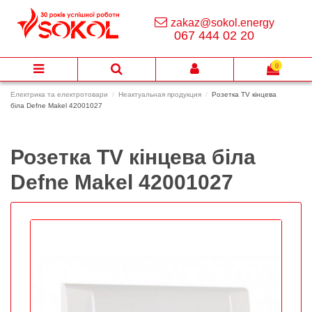
zakaz@sokol.energy
067 444 02 20
0
Електрика та електротовари
Неактуальная продукция
Розетка TV кінцева
біла Defne Makel 42001027
Розетка TV кінцева біла
Defne Makel 42001027