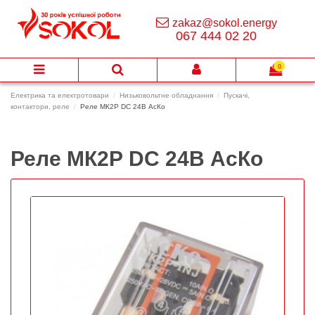
zakaz@sokol.energy
067 444 02 20
0
Електрика та електротовари
Низьковольтне обладнання
Пускачі,
контактори, реле
Реле МК2Р DС 24В АсКо
Реле МК2Р DС 24В АсКо