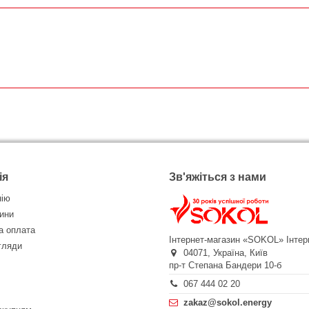
ія
Зв'яжіться з нами
нію
ини
а оплата
Інтернет-магазин «SOKOL»
Інтер
огляди
04071,
Україна,
Київ
пр-т Степана Бандери 10-б
067 444 02 20
zakaz@sokol.energy