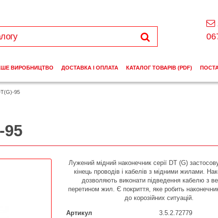
06
АШЕ ВИРОБНИЦТВО
ДОСТАВКА І ОПЛАТА
КАТАЛОГ ТОВАРІВ (PDF)
ПОСТ
DT(G)-95
-95
Лужений мідний наконечник серії DT (G) застосов
кінець проводів і кабелів з мідними жилами. На
дозволяють виконати підведення кабелю з в
перетином жил. Є покриття, яке робить наконечни
до корозійних ситуацій.
Артикул
3.5.2.72779