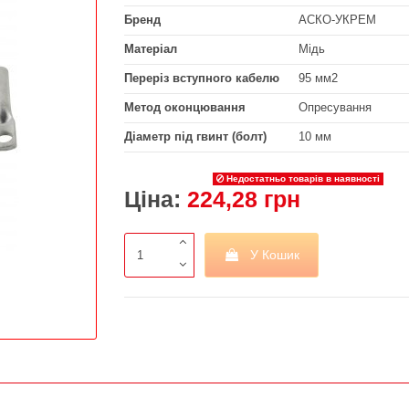
Бренд
АСКО-УКРЕМ
Матеріал
Мідь
Переріз вступного кабелю
95 мм2
Метод оконцювання
Опресування
Діаметр під гвинт (болт)
10 мм
Недостатньо товарів в наявності
Ціна:
224,28 грн
У Кошик