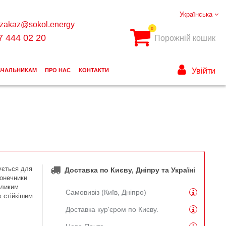
Українська
zakaz@sokol.energy
0
7 444 02 20
Порожній кошик
Увійти
АЧАЛЬНИКАМ
ПРО НАС
КОНТАКТИ
ується для
Доставка по Києву, Дніпру та Україні
конечники
еликим
Самовивіз (Київ, Дніпро)
к стійкішим
Доставка кур'єром по Києву.