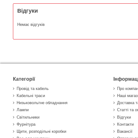
Відгуки
Немає відгуків
Категорії
Інформац
Провід та кабель
Про компа
Кабельні траси
Наші магаз
Низьковольтне обладнання
Доставка т
Лампи
Статті та 
Світильники
Відгуки
Фурнітура
Контакти
Щити, розподільні коробки
Вакансії