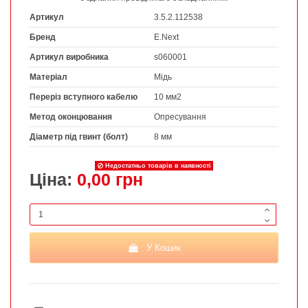
Артикул
3.5.2.112538
Бренд
E.Next
Артикул виробника
s060001
Матеріал
Мідь
Переріз вступного кабелю
10 мм2
Метод оконцювання
Опресування
Діаметр під гвинт (болт)
8 мм
Недостатньо товарів в наявності
Ціна:
0,00 грн
У Кошик