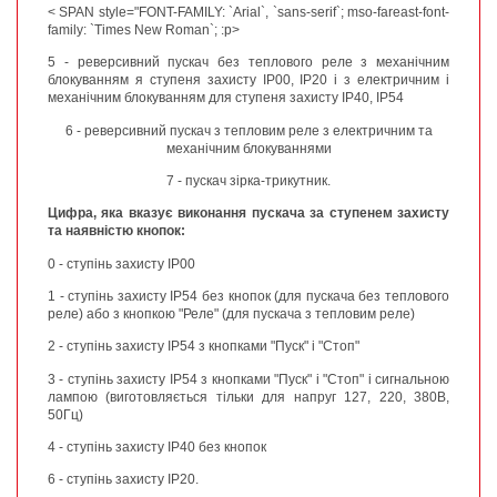
< SPAN style="FONT-FAMILY: `Arial`, `sans-serif`; mso-fareast-font-
family: `Times New Roman`; :p>
5 - реверсивний пускач без теплового реле з механічним
блокуванням я ступеня захисту IP00, IP20 і з електричним і
механічним блокуванням для ступеня захисту IP40, IP54
6 - реверсивний пускач з тепловим реле з електричним та
механічним блокуваннями
7 - пускач зірка-трикутник.
Цифра, яка вказує виконання пускача за ступенем захисту
та наявністю кнопок:
0 - ступінь захисту IP00
1 - ступінь захисту IP54 без кнопок (для пускача без теплового
реле) або з кнопкою "Реле" (для пускача з тепловим реле)
2 - ступінь захисту IP54 з кнопками "Пуск" і "Стоп"
3 - ступінь захисту IP54 з кнопками "Пуск" і "Стоп" і сигнальною
лампою (виготовляється тільки для напруг 127, 220, 380В,
50Гц)
4 - ступінь захисту IP40 без кнопок
6 - ступінь захисту IP20.