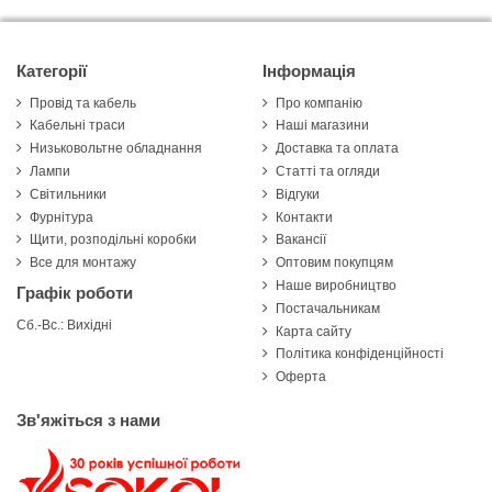
Категорії
Інформація
Провід та кабель
Про компанію
Кабельні траси
Наші магазини
Низьковольтне обладнання
Доставка та оплата
Лампи
Статті та огляди
Світильники
Відгуки
Фурнітура
Контакти
Щити, розподільні коробки
Вакансії
Все для монтажу
Оптовим покупцям
Наше виробництво
Графік роботи
Постачальникам
Сб.-Вс.: Вихідні
Карта сайту
Політика конфіденційності
Оферта
Зв'яжіться з нами