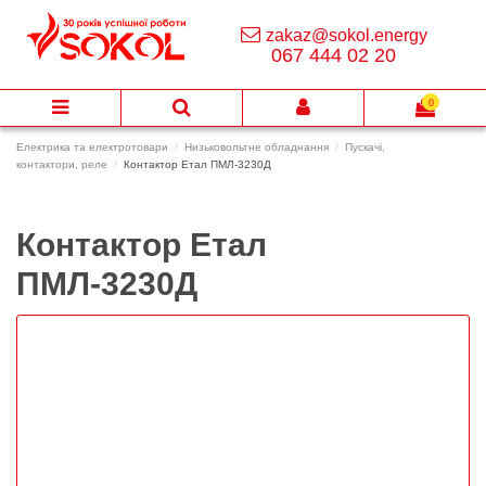
zakaz@sokol.energy
067 444 02 20
0
Електрика та електротовари
Низьковольтне обладнання
Пускачі,
контактори, реле
Контактор Етал ПМЛ-3230Д
Контактор Етал
ПМЛ-3230Д