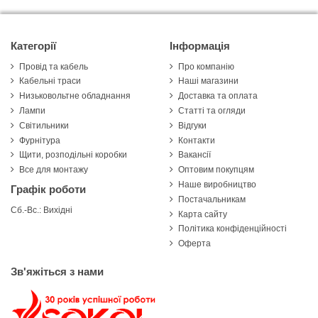
Категорії
Інформація
Провід та кабель
Про компанію
Кабельні траси
Наші магазини
Низьковольтне обладнання
Доставка та оплата
Лампи
Статті та огляди
Світильники
Відгуки
Фурнітура
Контакти
Щити, розподільні коробки
Вакансії
Все для монтажу
Оптовим покупцям
Наше виробництво
Графік роботи
Постачальникам
Сб.-Вс.: Вихідні
Карта сайту
Політика конфіденційності
Оферта
Зв'яжіться з нами