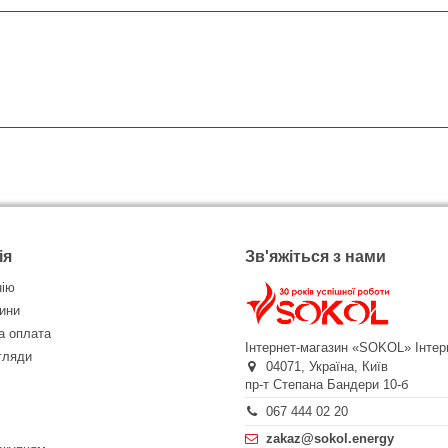
ія
Зв'яжіться з нами
нію
ини
а оплата
Інтернет-магазин «SOKOL»
Інтер
огляди
04071,
Україна,
Київ
пр-т Степана Бандери 10-б
067 444 02 20
zakaz@sokol.energy