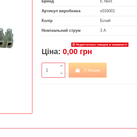
Бренд
E.Next
Артикул виробника
s016001
Колір
Білий
Номінальний струм
3 А
Недостатньо товарів в наявності
Ціна:
0,00 грн
У Кошик