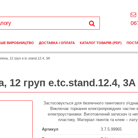
06
АШЕ ВИРОБНИЦТВО
ДОСТАВКА І ОПЛАТА
КАТАЛОГ ТОВАРІВ (PDF)
ПОСТ
ена, 12 груп e.tc.stand.12.4, 3А
 12 груп e.tc.stand.12.4, 3А
Застосовується для безпечного гвинтового з'єдна
Виключає торкання електропровідних частин 
електроустановки. Виготовлений затискач із не
пластику. Матеріал гвинтів та клем – лату
Артикул
3.7.5.99965