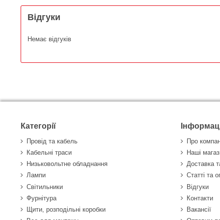
Відгуки
Немає відгуків
Категорії
Інформац
Провід та кабель
Про компа
Кабельні траси
Наші магаз
Низьковольтне обладнання
Доставка т
Лампи
Статті та 
Світильники
Відгуки
Фурнітура
Контакти
Щити, розподільні коробки
Вакансії