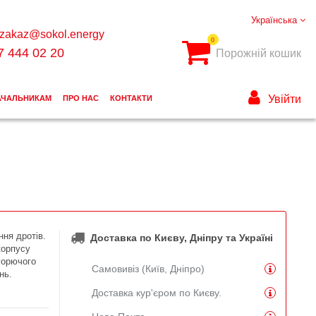
Українська
zakaz@sokol.energy
0
7 444 02 20
Порожній кошик
Увійти
АЧАЛЬНИКАМ
ПРО НАС
КОНТАКТИ
ння дротів.
Доставка по Києву, Дніпру та Україні
корпусу
горючого
Самовивіз (Київ, Дніпро)
нь.
Доставка кур'єром по Києву.